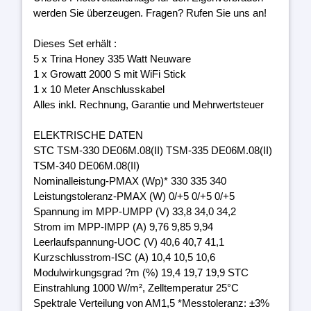
werden Sie überzeugen. Fragen? Rufen Sie uns an!
Dieses Set erhält :
5 x Trina Honey 335 Watt Neuware
1 x Growatt 2000 S mit WiFi Stick
1 x 10 Meter Anschlusskabel
Alles inkl. Rechnung, Garantie und Mehrwertsteuer
ELEKTRISCHE DATEN
STC TSM-330 DE06M.08(II) TSM-335 DE06M.08(II)
TSM-340 DE06M.08(II)
Nominalleistung-PMAX (Wp)* 330 335 340
Leistungstoleranz-PMAX (W) 0/+5 0/+5 0/+5
Spannung im MPP-UMPP (V) 33,8 34,0 34,2
Strom im MPP-IMPP (A) 9,76 9,85 9,94
Leerlaufspannung-UOC (V) 40,6 40,7 41,1
Kurzschlusstrom-ISC (A) 10,4 10,5 10,6
Modulwirkungsgrad ?m (%) 19,4 19,7 19,9 STC
Einstrahlung 1000 W/m², Zelltemperatur 25°C
Spektrale Verteilung von AM1,5 *Messtoleranz: ±3%