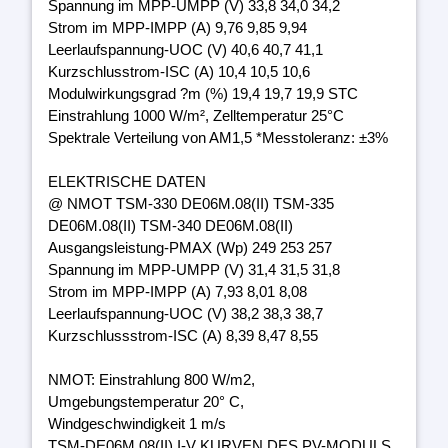
Spannung im MPP-UMPP (V) 33,8 34,0 34,2
Strom im MPP-IMPP (A) 9,76 9,85 9,94
Leerlaufspannung-UOC (V) 40,6 40,7 41,1
Kurzschlusstrom-ISC (A) 10,4 10,5 10,6
Modulwirkungsgrad ?m (%) 19,4 19,7 19,9 STC
Einstrahlung 1000 W/m², Zelltemperatur 25°C
Spektrale Verteilung von AM1,5 *Messtoleranz: ±3%
ELEKTRISCHE DATEN
@ NMOT TSM-330 DE06M.08(II) TSM-335
DE06M.08(II) TSM-340 DE06M.08(II)
Ausgangsleistung-PMAX (Wp) 249 253 257
Spannung im MPP-UMPP (V) 31,4 31,5 31,8
Strom im MPP-IMPP (A) 7,93 8,01 8,08
Leerlaufspannung-UOC (V) 38,2 38,3 38,7
Kurzschlussstrom-ISC (A) 8,39 8,47 8,55
NMOT: Einstrahlung 800 W/m2,
Umgebungstemperatur 20° C,
Windgeschwindigkeit 1 m/s
TSM-DE06M.08(II) I-V KURVEN DES PV-MODULS