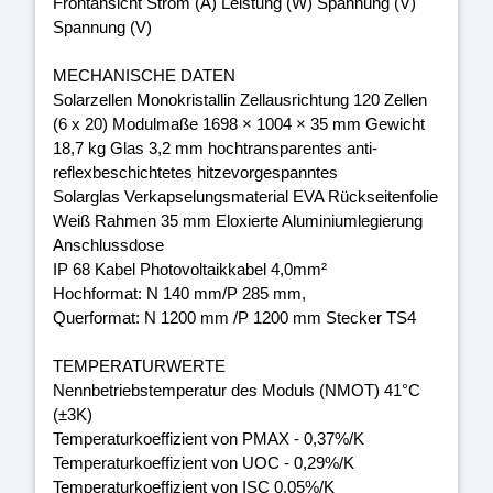
Frontansicht Strom (A) Leistung (W) Spannung (V)
Spannung (V)
MECHANISCHE DATEN
Solarzellen Monokristallin Zellausrichtung 120 Zellen
(6 x 20) Modulmaße 1698 × 1004 × 35 mm Gewicht
18,7 kg Glas 3,2 mm hochtransparentes anti-
reflexbeschichtetes hitzevorgespanntes
Solarglas Verkapselungsmaterial EVA Rückseitenfolie
Weiß Rahmen 35 mm Eloxierte Aluminiumlegierung
Anschlussdose
IP 68 Kabel Photovoltaikkabel 4,0mm²
Hochformat: N 140 mm/P 285 mm,
Querformat: N 1200 mm /P 1200 mm Stecker TS4
TEMPERATURWERTE
Nennbetriebstemperatur des Moduls (NMOT) 41°C
(±3K)
Temperaturkoeffizient von PMAX - 0,37%/K
Temperaturkoeffizient von UOC - 0,29%/K
Temperaturkoeffizient von ISC 0,05%/K