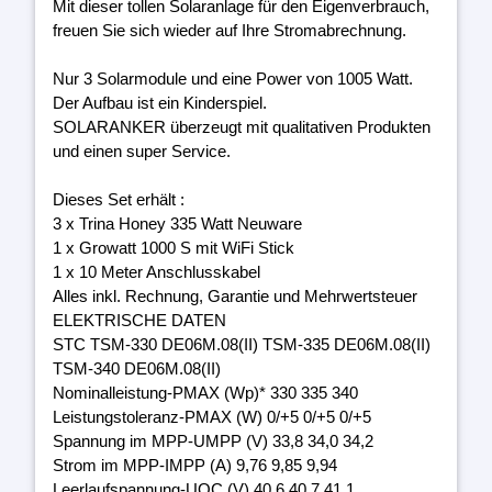
Mit dieser tollen Solaranlage für den Eigenverbrauch,
freuen Sie sich wieder auf Ihre Stromabrechnung.
Nur 3 Solarmodule und eine Power von 1005 Watt.
Der Aufbau ist ein Kinderspiel.
SOLARANKER überzeugt mit qualitativen Produkten
und einen super Service.
Dieses Set erhält :
3 x Trina Honey 335 Watt Neuware
1 x Growatt 1000 S mit WiFi Stick
1 x 10 Meter Anschlusskabel
Alles inkl. Rechnung, Garantie und Mehrwertsteuer
ELEKTRISCHE DATEN
STC TSM-330 DE06M.08(II) TSM-335 DE06M.08(II)
TSM-340 DE06M.08(II)
Nominalleistung-PMAX (Wp)* 330 335 340
Leistungstoleranz-PMAX (W) 0/+5 0/+5 0/+5
Spannung im MPP-UMPP (V) 33,8 34,0 34,2
Strom im MPP-IMPP (A) 9,76 9,85 9,94
Leerlaufspannung-UOC (V) 40,6 40,7 41,1