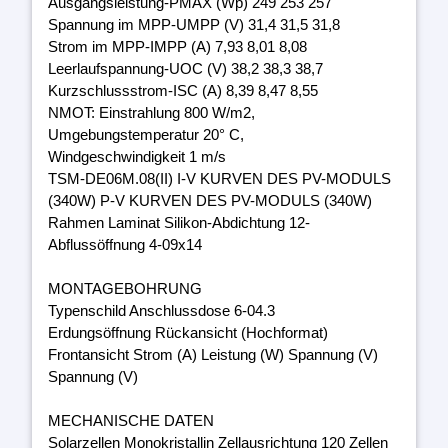
Ausgangsleistung-PMAX (Wp) 249 253 257
Spannung im MPP-UMPP (V) 31,4 31,5 31,8
Strom im MPP-IMPP (A) 7,93 8,01 8,08
Leerlaufspannung-UOC (V) 38,2 38,3 38,7
Kurzschlussstrom-ISC (A) 8,39 8,47 8,55
NMOT: Einstrahlung 800 W/m2,
Umgebungstemperatur 20° C,
Windgeschwindigkeit 1 m/s
TSM-DE06M.08(II) I-V KURVEN DES PV-MODULS
(340W) P-V KURVEN DES PV-MODULS (340W)
Rahmen Laminat Silikon-Abdichtung 12-
Abflussöffnung 4-09x14
MONTAGEBOHRUNG
Typenschild Anschlussdose 6-04.3
Erdungsöffnung Rückansicht (Hochformat)
Frontansicht Strom (A) Leistung (W) Spannung (V)
Spannung (V)
MECHANISCHE DATEN
Solarzellen Monokristallin Zellausrichtung 120 Zellen