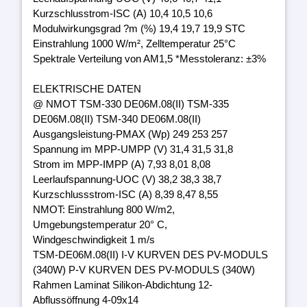
Kurzschlusstrom-ISC (A) 10,4 10,5 10,6
Modulwirkungsgrad ?m (%) 19,4 19,7 19,9 STC
Einstrahlung 1000 W/m², Zelltemperatur 25°C
Spektrale Verteilung von AM1,5 *Messtoleranz: ±3%
ELEKTRISCHE DATEN
@ NMOT TSM-330 DE06M.08(II) TSM-335
DE06M.08(II) TSM-340 DE06M.08(II)
Ausgangsleistung-PMAX (Wp) 249 253 257
Spannung im MPP-UMPP (V) 31,4 31,5 31,8
Strom im MPP-IMPP (A) 7,93 8,01 8,08
Leerlaufspannung-UOC (V) 38,2 38,3 38,7
Kurzschlussstrom-ISC (A) 8,39 8,47 8,55
NMOT: Einstrahlung 800 W/m2,
Umgebungstemperatur 20° C,
Windgeschwindigkeit 1 m/s
TSM-DE06M.08(II) I-V KURVEN DES PV-MODULS
(340W) P-V KURVEN DES PV-MODULS (340W)
Rahmen Laminat Silikon-Abdichtung 12-
Abflussöffnung 4-09x14