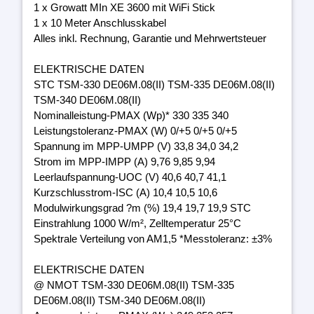
1 x Growatt MIn XE 3600 mit WiFi Stick
1 x 10 Meter Anschlusskabel
Alles inkl. Rechnung, Garantie und Mehrwertsteuer
ELEKTRISCHE DATEN
STC TSM-330 DE06M.08(II) TSM-335 DE06M.08(II)
TSM-340 DE06M.08(II)
Nominalleistung-PMAX (Wp)* 330 335 340
Leistungstoleranz-PMAX (W) 0/+5 0/+5 0/+5
Spannung im MPP-UMPP (V) 33,8 34,0 34,2
Strom im MPP-IMPP (A) 9,76 9,85 9,94
Leerlaufspannung-UOC (V) 40,6 40,7 41,1
Kurzschlusstrom-ISC (A) 10,4 10,5 10,6
Modulwirkungsgrad ?m (%) 19,4 19,7 19,9 STC
Einstrahlung 1000 W/m², Zelltemperatur 25°C
Spektrale Verteilung von AM1,5 *Messtoleranz: ±3%
ELEKTRISCHE DATEN
@ NMOT TSM-330 DE06M.08(II) TSM-335
DE06M.08(II) TSM-340 DE06M.08(II)