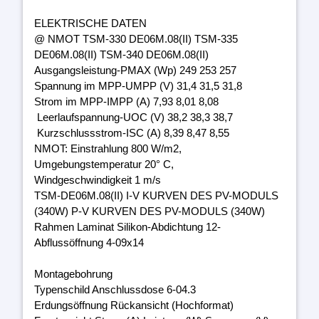
ELEKTRISCHE DATEN
@ NMOT TSM-330 DE06M.08(II) TSM-335
DE06M.08(II) TSM-340 DE06M.08(II)
Ausgangsleistung-PMAX (Wp) 249 253 257
Spannung im MPP-UMPP (V) 31,4 31,5 31,8
Strom im MPP-IMPP (A) 7,93 8,01 8,08
Leerlaufspannung-UOC (V) 38,2 38,3 38,7
Kurzschlussstrom-ISC (A) 8,39 8,47 8,55
NMOT: Einstrahlung 800 W/m2,
Umgebungstemperatur 20° C,
Windgeschwindigkeit 1 m/s
TSM-DE06M.08(II) I-V KURVEN DES PV-MODULS
(340W) P-V KURVEN DES PV-MODULS (340W)
Rahmen Laminat Silikon-Abdichtung 12-
Abflussöffnung 4-09x14
Montagebohrung
Typenschild Anschlussdose 6-04.3
Erdungsöffnung Rückansicht (Hochformat)