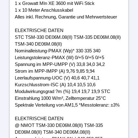
1 x Growatt MIn XE 3600 mit WiFi Stick
1 x 10 Meter Anschlusskabel
Alles inkl. Rechnung, Garantie und Mehrwertsteuer
ELEKTRISCHE DATEN
STC TSM-330 DE06M.08(II) TSM-335 DE06M.08(II)
TSM-340 DE06M.08(II)
Nominalleistung-PMAX (Wp)* 330 335 340
Leistungstoleranz-PMAX (W) 0/+5 0/+5 0/+5
Spannung im MPP-UMPP (V) 33,8 34,0 34,2
Strom im MPP-IMPP (A) 9,76 9,85 9,94
Leerlaufspannung-UOC (V) 40,6 40,7 41,1
Kurzschlusstrom-ISC (A) 10,4 10,5 10,6
Modulwirkungsgrad ?m (%) 19,4 19,7 19,9 STC
Einstrahlung 1000 W/m², Zelltemperatur 25°C
Spektrale Verteilung von AM1,5 *Messtoleranz: ±3%
ELEKTRISCHE DATEN
@ NMOT TSM-330 DE06M.08(II) TSM-335
DE06M.08(II) TSM-340 DE06M.08(II)