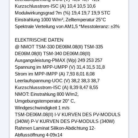
Kurzschlusstrom-ISC (A) 10,4 10,5 10,6
Modulwirkungsgrad ?m (%) 19,4 19,7 19,9 STC
Einstrahlung 1000 W/m², Zelltemperatur 25°C
Spektrale Verteilung von AM1,5 *Messtoleranz: ±3%
ELEKTRISCHE DATEN
@ NMOT TSM-330 DE06M.08(II) TSM-335
DE06M.08(II) TSM-340 DE06M.08(II)
Ausgangsleistung-PMAX (Wp) 249 253 257
Spannung im MPP-UMPP (V) 31,4 31,5 31,8
Strom im MPP-IMPP (A) 7,93 8,01 8,08
Leerlaufspannung-UOC (V) 38,2 38,3 38,7
Kurzschlussstrom-ISC (A) 8,39 8,47 8,55
NMOT: Einstrahlung 800 W/m2,
Umgebungstemperatur 20° C,
Windgeschwindigkeit 1 m/s
TSM-DE06M.08(II) I-V KURVEN DES PV-MODULS
(340W) P-V KURVEN DES PV-MODULS (340W)
Rahmen Laminat Silikon-Abdichtung 12-
Abflussöffnung 4-09x14