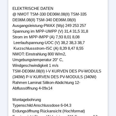
ELEKTRISCHE DATEN
@ NMOT TSM-330 DE06M.08(II) TSM-335
DE06M.08(II) TSM-340 DE06M.08(II)
Ausgangsleistung-PMAX (Wp) 249 253 257
Spannung im MPP-UMPP (V) 31,4 31,5 31,8
Strom im MPP-IMPP (A) 7,93 8,01 8,08
Leerlaufspannung-UOC (V) 38,2 38,3 38,7
Kurzschlussstrom-ISC (A) 8,39 8,47 8,55
NMOT: Einstrahlung 800 W/m2,
Umgebungstemperatur 20° C,
Windgeschwindigkeit 1 m/s
TSM-DE06M.08(II) I-V KURVEN DES PV-MODULS
(340W) P-V KURVEN DES PV-MODULS (340W)
Rahmen Laminat Silikon-Abdichtung 12-
Abflussöffnung 4-09x14
Montagebohrung
Typenschild Anschlussdose 6-04.3
Erdungsöffnung Rückansicht (Hochformat)