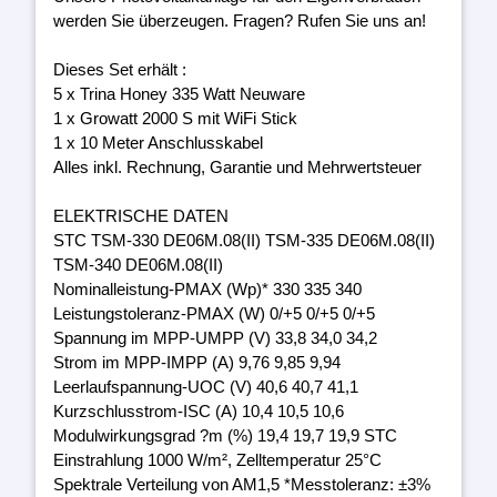
werden Sie überzeugen. Fragen? Rufen Sie uns an!
Dieses Set erhält :
5 x Trina Honey 335 Watt Neuware
1 x Growatt 2000 S mit WiFi Stick
1 x 10 Meter Anschlusskabel
Alles inkl. Rechnung, Garantie und Mehrwertsteuer
ELEKTRISCHE DATEN
STC TSM-330 DE06M.08(II) TSM-335 DE06M.08(II)
TSM-340 DE06M.08(II)
Nominalleistung-PMAX (Wp)* 330 335 340
Leistungstoleranz-PMAX (W) 0/+5 0/+5 0/+5
Spannung im MPP-UMPP (V) 33,8 34,0 34,2
Strom im MPP-IMPP (A) 9,76 9,85 9,94
Leerlaufspannung-UOC (V) 40,6 40,7 41,1
Kurzschlusstrom-ISC (A) 10,4 10,5 10,6
Modulwirkungsgrad ?m (%) 19,4 19,7 19,9 STC
Einstrahlung 1000 W/m², Zelltemperatur 25°C
Spektrale Verteilung von AM1,5 *Messtoleranz: ±3%