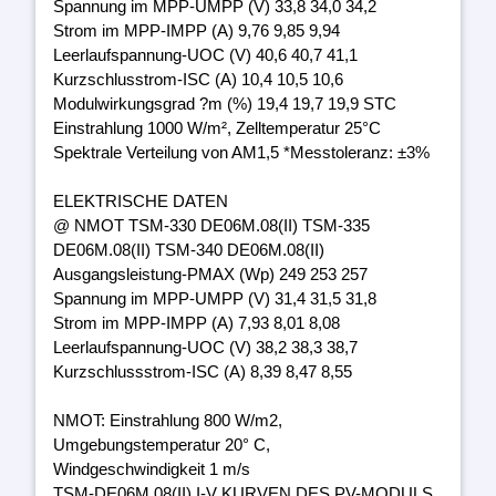
Spannung im MPP-UMPP (V) 33,8 34,0 34,2
Strom im MPP-IMPP (A) 9,76 9,85 9,94
Leerlaufspannung-UOC (V) 40,6 40,7 41,1
Kurzschlusstrom-ISC (A) 10,4 10,5 10,6
Modulwirkungsgrad ?m (%) 19,4 19,7 19,9 STC
Einstrahlung 1000 W/m², Zelltemperatur 25°C
Spektrale Verteilung von AM1,5 *Messtoleranz: ±3%
ELEKTRISCHE DATEN
@ NMOT TSM-330 DE06M.08(II) TSM-335
DE06M.08(II) TSM-340 DE06M.08(II)
Ausgangsleistung-PMAX (Wp) 249 253 257
Spannung im MPP-UMPP (V) 31,4 31,5 31,8
Strom im MPP-IMPP (A) 7,93 8,01 8,08
Leerlaufspannung-UOC (V) 38,2 38,3 38,7
Kurzschlussstrom-ISC (A) 8,39 8,47 8,55
NMOT: Einstrahlung 800 W/m2,
Umgebungstemperatur 20° C,
Windgeschwindigkeit 1 m/s
TSM-DE06M.08(II) I-V KURVEN DES PV-MODULS