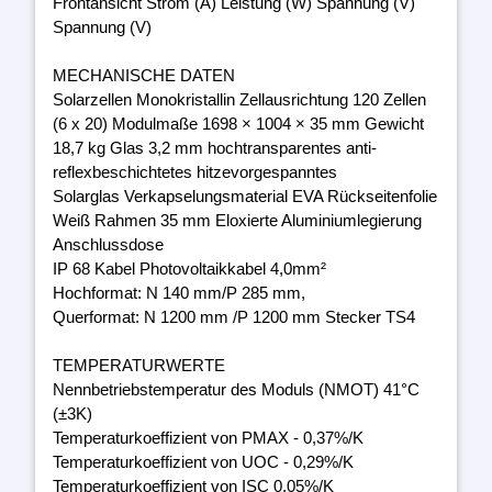
Frontansicht Strom (A) Leistung (W) Spannung (V)
Spannung (V)
MECHANISCHE DATEN
Solarzellen Monokristallin Zellausrichtung 120 Zellen
(6 x 20) Modulmaße 1698 × 1004 × 35 mm Gewicht
18,7 kg Glas 3,2 mm hochtransparentes anti-
reflexbeschichtetes hitzevorgespanntes
Solarglas Verkapselungsmaterial EVA Rückseitenfolie
Weiß Rahmen 35 mm Eloxierte Aluminiumlegierung
Anschlussdose
IP 68 Kabel Photovoltaikkabel 4,0mm²
Hochformat: N 140 mm/P 285 mm,
Querformat: N 1200 mm /P 1200 mm Stecker TS4
TEMPERATURWERTE
Nennbetriebstemperatur des Moduls (NMOT) 41°C
(±3K)
Temperaturkoeffizient von PMAX - 0,37%/K
Temperaturkoeffizient von UOC - 0,29%/K
Temperaturkoeffizient von ISC 0,05%/K