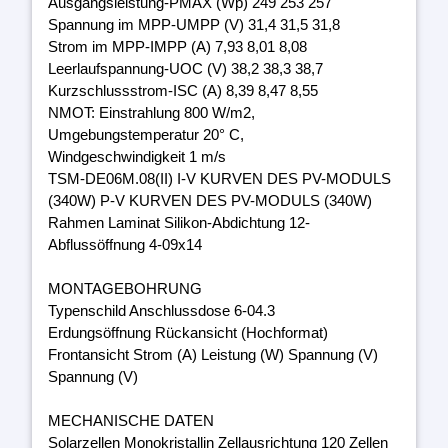
Ausgangsleistung-PMAX (Wp) 249 253 257
Spannung im MPP-UMPP (V) 31,4 31,5 31,8
Strom im MPP-IMPP (A) 7,93 8,01 8,08
Leerlaufspannung-UOC (V) 38,2 38,3 38,7
Kurzschlussstrom-ISC (A) 8,39 8,47 8,55
NMOT: Einstrahlung 800 W/m2,
Umgebungstemperatur 20° C,
Windgeschwindigkeit 1 m/s
TSM-DE06M.08(II) I-V KURVEN DES PV-MODULS
(340W) P-V KURVEN DES PV-MODULS (340W)
Rahmen Laminat Silikon-Abdichtung 12-
Abflussöffnung 4-09x14
MONTAGEBOHRUNG
Typenschild Anschlussdose 6-04.3
Erdungsöffnung Rückansicht (Hochformat)
Frontansicht Strom (A) Leistung (W) Spannung (V)
Spannung (V)
MECHANISCHE DATEN
Solarzellen Monokristallin Zellausrichtung 120 Zellen