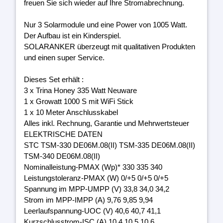
freuen Sie sich wieder auf Ihre Stromabrechnung.
Nur 3 Solarmodule und eine Power von 1005 Watt.
Der Aufbau ist ein Kinderspiel.
SOLARANKER überzeugt mit qualitativen Produkten
und einen super Service.
Dieses Set erhält :
3 x Trina Honey 335 Watt Neuware
1 x Growatt 1000 S mit WiFi Stick
1 x 10 Meter Anschlusskabel
Alles inkl. Rechnung, Garantie und Mehrwertsteuer
ELEKTRISCHE DATEN
STC TSM-330 DE06M.08(II) TSM-335 DE06M.08(II)
TSM-340 DE06M.08(II)
Nominalleistung-PMAX (Wp)* 330 335 340
Leistungstoleranz-PMAX (W) 0/+5 0/+5 0/+5
Spannung im MPP-UMPP (V) 33,8 34,0 34,2
Strom im MPP-IMPP (A) 9,76 9,85 9,94
Leerlaufspannung-UOC (V) 40,6 40,7 41,1
Kurzschlusstrom-ISC (A) 10,4 10,5 10,6