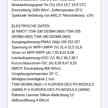
Modulwirkungsgrad ?m (%) 19,4 19,7 19,9 STC
Einstrahlung 1000 W/m², Zelltemperatur 25°C
Spektrale Verteilung von AM1,5 *Messtoleranz: ±3%
ELEKTRISCHE DATEN
@ NMOT TSM-330 DE06M.08(II) TSM-335
DE06M.08(II) TSM-340 DE06M.08(II)
Ausgangsleistung-PMAX (Wp) 249 253 257
Spannung im MPP-UMPP (V) 31,4 31,5 31,8
Strom im MPP-IMPP (A) 7,93 8,01 8,08
Leerlaufspannung-UOC (V) 38,2 38,3 38,7
Kurzschlussstrom-ISC (A) 8,39 8,47 8,55
NMOT: Einstrahlung 800 W/m2,
Umgebungstemperatur 20° C,
Windgeschwindigkeit 1 m/s
TSM-DE06M.08(II) I-V KURVEN DES PV-MODULS
(340W) P-V KURVEN DES PV-MODULS (340W)
Rahmen Laminat Silikon-Abdichtung 12-
Abflussöffnung 4-09x14