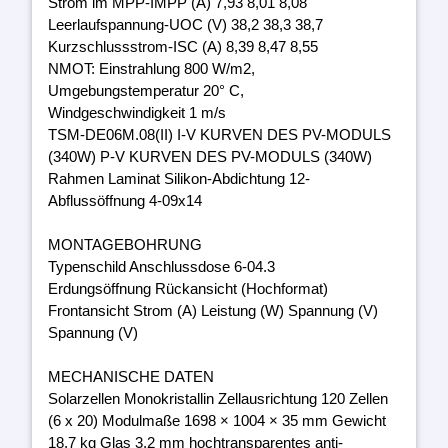
Strom im MPP-IMPP (A) 7,93 8,01 8,08
Leerlaufspannung-UOC (V) 38,2 38,3 38,7
Kurzschlussstrom-ISC (A) 8,39 8,47 8,55
NMOT: Einstrahlung 800 W/m2,
Umgebungstemperatur 20° C,
Windgeschwindigkeit 1 m/s
TSM-DE06M.08(II) I-V KURVEN DES PV-MODULS
(340W) P-V KURVEN DES PV-MODULS (340W)
Rahmen Laminat Silikon-Abdichtung 12-
Abflussöffnung 4-09x14
MONTAGEBOHRUNG
Typenschild Anschlussdose 6-04.3
Erdungsöffnung Rückansicht (Hochformat)
Frontansicht Strom (A) Leistung (W) Spannung (V)
Spannung (V)
MECHANISCHE DATEN
Solarzellen Monokristallin Zellausrichtung 120 Zellen
(6 x 20) Modulmaße 1698 × 1004 × 35 mm Gewicht
18,7 kg Glas 3,2 mm hochtransparentes anti-