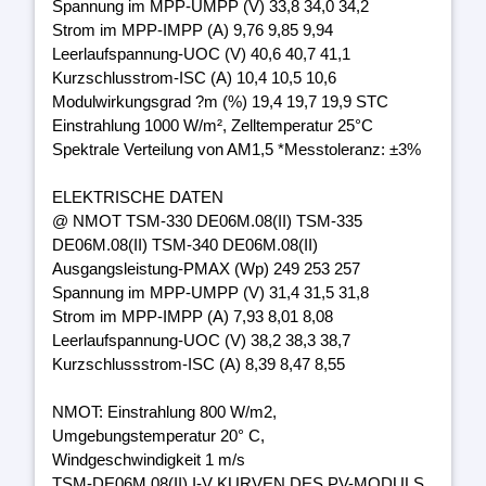
Spannung im MPP-UMPP (V) 33,8 34,0 34,2
Strom im MPP-IMPP (A) 9,76 9,85 9,94
Leerlaufspannung-UOC (V) 40,6 40,7 41,1
Kurzschlusstrom-ISC (A) 10,4 10,5 10,6
Modulwirkungsgrad ?m (%) 19,4 19,7 19,9 STC
Einstrahlung 1000 W/m², Zelltemperatur 25°C
Spektrale Verteilung von AM1,5 *Messtoleranz: ±3%
ELEKTRISCHE DATEN
@ NMOT TSM-330 DE06M.08(II) TSM-335
DE06M.08(II) TSM-340 DE06M.08(II)
Ausgangsleistung-PMAX (Wp) 249 253 257
Spannung im MPP-UMPP (V) 31,4 31,5 31,8
Strom im MPP-IMPP (A) 7,93 8,01 8,08
Leerlaufspannung-UOC (V) 38,2 38,3 38,7
Kurzschlussstrom-ISC (A) 8,39 8,47 8,55
NMOT: Einstrahlung 800 W/m2,
Umgebungstemperatur 20° C,
Windgeschwindigkeit 1 m/s
TSM-DE06M.08(II) I-V KURVEN DES PV-MODULS