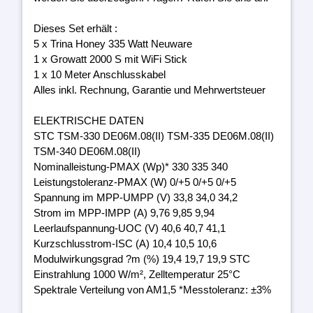
Dieses Set erhält :
5 x Trina Honey 335 Watt Neuware
1 x Growatt 2000 S mit WiFi Stick
1 x 10 Meter Anschlusskabel
Alles inkl. Rechnung, Garantie und Mehrwertsteuer
ELEKTRISCHE DATEN
STC TSM-330 DE06M.08(II) TSM-335 DE06M.08(II)
TSM-340 DE06M.08(II)
Nominalleistung-PMAX (Wp)* 330 335 340
Leistungstoleranz-PMAX (W) 0/+5 0/+5 0/+5
Spannung im MPP-UMPP (V) 33,8 34,0 34,2
Strom im MPP-IMPP (A) 9,76 9,85 9,94
Leerlaufspannung-UOC (V) 40,6 40,7 41,1
Kurzschlusstrom-ISC (A) 10,4 10,5 10,6
Modulwirkungsgrad ?m (%) 19,4 19,7 19,9 STC
Einstrahlung 1000 W/m², Zelltemperatur 25°C
Spektrale Verteilung von AM1,5 *Messtoleranz: ±3%