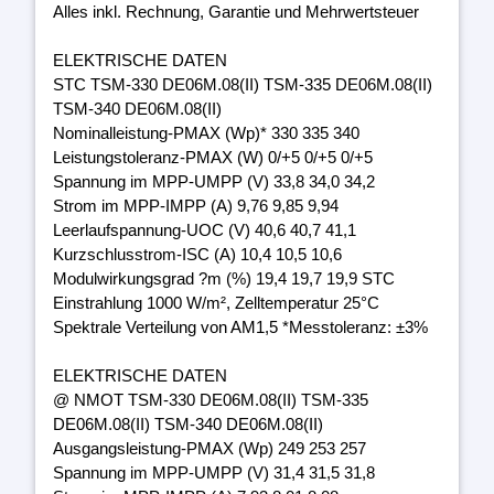
Alles inkl. Rechnung, Garantie und Mehrwertsteuer
ELEKTRISCHE DATEN
STC TSM-330 DE06M.08(II) TSM-335 DE06M.08(II)
TSM-340 DE06M.08(II)
Nominalleistung-PMAX (Wp)* 330 335 340
Leistungstoleranz-PMAX (W) 0/+5 0/+5 0/+5
Spannung im MPP-UMPP (V) 33,8 34,0 34,2
Strom im MPP-IMPP (A) 9,76 9,85 9,94
Leerlaufspannung-UOC (V) 40,6 40,7 41,1
Kurzschlusstrom-ISC (A) 10,4 10,5 10,6
Modulwirkungsgrad ?m (%) 19,4 19,7 19,9 STC
Einstrahlung 1000 W/m², Zelltemperatur 25°C
Spektrale Verteilung von AM1,5 *Messtoleranz: ±3%
ELEKTRISCHE DATEN
@ NMOT TSM-330 DE06M.08(II) TSM-335
DE06M.08(II) TSM-340 DE06M.08(II)
Ausgangsleistung-PMAX (Wp) 249 253 257
Spannung im MPP-UMPP (V) 31,4 31,5 31,8