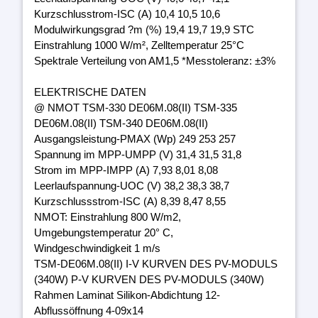
Kurzschlusstrom-ISC (A) 10,4 10,5 10,6
Modulwirkungsgrad ?m (%) 19,4 19,7 19,9 STC
Einstrahlung 1000 W/m², Zelltemperatur 25°C
Spektrale Verteilung von AM1,5 *Messtoleranz: ±3%
ELEKTRISCHE DATEN
@ NMOT TSM-330 DE06M.08(II) TSM-335
DE06M.08(II) TSM-340 DE06M.08(II)
Ausgangsleistung-PMAX (Wp) 249 253 257
Spannung im MPP-UMPP (V) 31,4 31,5 31,8
Strom im MPP-IMPP (A) 7,93 8,01 8,08
Leerlaufspannung-UOC (V) 38,2 38,3 38,7
Kurzschlussstrom-ISC (A) 8,39 8,47 8,55
NMOT: Einstrahlung 800 W/m2,
Umgebungstemperatur 20° C,
Windgeschwindigkeit 1 m/s
TSM-DE06M.08(II) I-V KURVEN DES PV-MODULS
(340W) P-V KURVEN DES PV-MODULS (340W)
Rahmen Laminat Silikon-Abdichtung 12-
Abflussöffnung 4-09x14