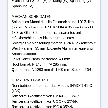
Frontansicht Strom (A) Leistung (W) Spannung (V)
Spannung (V)
MECHANISCHE DATEN
Solarzellen Monokristallin Zellausrichtung 120 Zellen
(6 x 20) Modulmaße 1698 × 1004 × 35 mm Gewicht
18,7 kg Glas 3,2 mm hochtransparentes anti-
reflexbeschichtetes hitzevorgespanntes
Solarglas Verkapselungsmaterial EVA Rückseitenfolie
Weiß Rahmen 35 mm Eloxierte Aluminiumlegierung
Anschlussdose
IP 68 Kabel Photovoltaikkabel 4,0mm²
Hochformat: N 140 mm/P 285 mm,
Querformat: N 1200 mm /P 1200 mm Stecker TS4
TEMPERATURWERTE
Nennbetriebstemperatur des Moduls (NMOT) 41°C
(±3K)
Temperaturkoeffizient von PMAX - 0,37%/K
Temperaturkoeffizient von UOC - 0,29%/K
Temperaturkoeffizient von ISC 0,05%/K