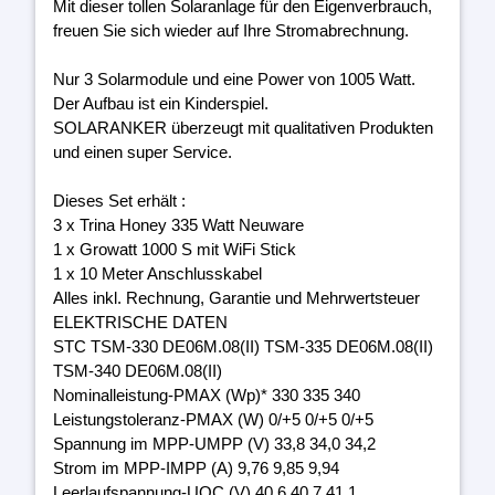
Mit dieser tollen Solaranlage für den Eigenverbrauch,
freuen Sie sich wieder auf Ihre Stromabrechnung.
Nur 3 Solarmodule und eine Power von 1005 Watt.
Der Aufbau ist ein Kinderspiel.
SOLARANKER überzeugt mit qualitativen Produkten
und einen super Service.
Dieses Set erhält :
3 x Trina Honey 335 Watt Neuware
1 x Growatt 1000 S mit WiFi Stick
1 x 10 Meter Anschlusskabel
Alles inkl. Rechnung, Garantie und Mehrwertsteuer
ELEKTRISCHE DATEN
STC TSM-330 DE06M.08(II) TSM-335 DE06M.08(II)
TSM-340 DE06M.08(II)
Nominalleistung-PMAX (Wp)* 330 335 340
Leistungstoleranz-PMAX (W) 0/+5 0/+5 0/+5
Spannung im MPP-UMPP (V) 33,8 34,0 34,2
Strom im MPP-IMPP (A) 9,76 9,85 9,94
Leerlaufspannung-UOC (V) 40,6 40,7 41,1