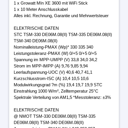
1 x Growatt MIn XE 3600 mit WiFi Stick
1 x 10 Meter Anschlusskabel
Alles inkl. Rechnung, Garantie und Mehrwertsteuer
ELEKTRISCHE DATEN
STC TSM-330 DE06M.08(II) TSM-335 DE06M.08(II)
TSM-340 DE06M.08(II)
Nominalleistung-PMAX (Wp)* 330 335 340
Leistungstoleranz-PMAX (W) 0/+5 0/+5 0/+5
Spannung im MPP-UMPP (V) 33,8 34,0 34,2
Strom im MPP-IMPP (A) 9,76 9,85 9,94
Leerlaufspannung-UOC (V) 40,6 40,7 41,1
Kurzschlusstrom-ISC (A) 10,4 10,5 10,6
Modulwirkungsgrad ?m (%) 19,4 19,7 19,9 STC
Einstrahlung 1000 W/m², Zelltemperatur 25°C
Spektrale Verteilung von AM1,5 *Messtoleranz: ±3%
ELEKTRISCHE DATEN
@ NMOT TSM-330 DE06M.08(II) TSM-335
DE06M.08(II) TSM-340 DE06M.08(II)