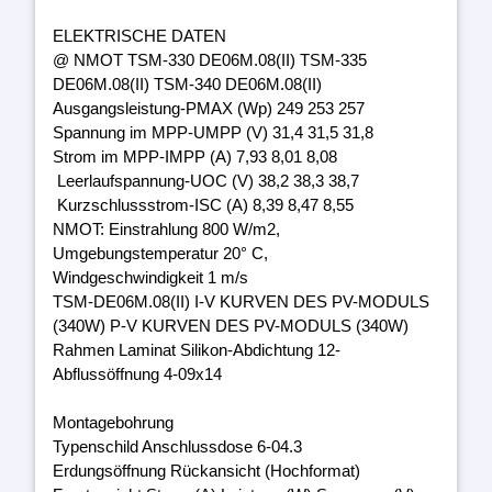
ELEKTRISCHE DATEN
@ NMOT TSM-330 DE06M.08(II) TSM-335
DE06M.08(II) TSM-340 DE06M.08(II)
Ausgangsleistung-PMAX (Wp) 249 253 257
Spannung im MPP-UMPP (V) 31,4 31,5 31,8
Strom im MPP-IMPP (A) 7,93 8,01 8,08
Leerlaufspannung-UOC (V) 38,2 38,3 38,7
Kurzschlussstrom-ISC (A) 8,39 8,47 8,55
NMOT: Einstrahlung 800 W/m2,
Umgebungstemperatur 20° C,
Windgeschwindigkeit 1 m/s
TSM-DE06M.08(II) I-V KURVEN DES PV-MODULS
(340W) P-V KURVEN DES PV-MODULS (340W)
Rahmen Laminat Silikon-Abdichtung 12-
Abflussöffnung 4-09x14
Montagebohrung
Typenschild Anschlussdose 6-04.3
Erdungsöffnung Rückansicht (Hochformat)