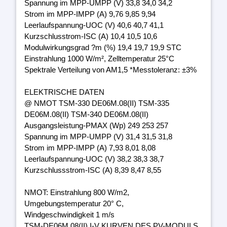
Spannung im MPP-UMPP (V) 33,8 34,0 34,2
Strom im MPP-IMPP (A) 9,76 9,85 9,94
Leerlaufspannung-UOC (V) 40,6 40,7 41,1
Kurzschlusstrom-ISC (A) 10,4 10,5 10,6
Modulwirkungsgrad ?m (%) 19,4 19,7 19,9 STC
Einstrahlung 1000 W/m², Zelltemperatur 25°C
Spektrale Verteilung von AM1,5 *Messtoleranz: ±3%
ELEKTRISCHE DATEN
@ NMOT TSM-330 DE06M.08(II) TSM-335
DE06M.08(II) TSM-340 DE06M.08(II)
Ausgangsleistung-PMAX (Wp) 249 253 257
Spannung im MPP-UMPP (V) 31,4 31,5 31,8
Strom im MPP-IMPP (A) 7,93 8,01 8,08
Leerlaufspannung-UOC (V) 38,2 38,3 38,7
Kurzschlussstrom-ISC (A) 8,39 8,47 8,55
NMOT: Einstrahlung 800 W/m2,
Umgebungstemperatur 20° C,
Windgeschwindigkeit 1 m/s
TSM-DE06M.08(II) I-V KURVEN DES PV-MODULS