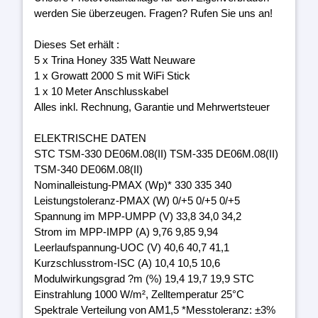
werden Sie überzeugen. Fragen? Rufen Sie uns an!
Dieses Set erhält :
5 x Trina Honey 335 Watt Neuware
1 x Growatt 2000 S mit WiFi Stick
1 x 10 Meter Anschlusskabel
Alles inkl. Rechnung, Garantie und Mehrwertsteuer
ELEKTRISCHE DATEN
STC TSM-330 DE06M.08(II) TSM-335 DE06M.08(II)
TSM-340 DE06M.08(II)
Nominalleistung-PMAX (Wp)* 330 335 340
Leistungstoleranz-PMAX (W) 0/+5 0/+5 0/+5
Spannung im MPP-UMPP (V) 33,8 34,0 34,2
Strom im MPP-IMPP (A) 9,76 9,85 9,94
Leerlaufspannung-UOC (V) 40,6 40,7 41,1
Kurzschlusstrom-ISC (A) 10,4 10,5 10,6
Modulwirkungsgrad ?m (%) 19,4 19,7 19,9 STC
Einstrahlung 1000 W/m², Zelltemperatur 25°C
Spektrale Verteilung von AM1,5 *Messtoleranz: ±3%