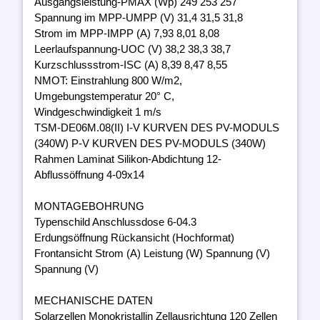
Ausgangsleistung-PMAX (Wp) 249 253 257
Spannung im MPP-UMPP (V) 31,4 31,5 31,8
Strom im MPP-IMPP (A) 7,93 8,01 8,08
Leerlaufspannung-UOC (V) 38,2 38,3 38,7
Kurzschlussstrom-ISC (A) 8,39 8,47 8,55
NMOT: Einstrahlung 800 W/m2,
Umgebungstemperatur 20° C,
Windgeschwindigkeit 1 m/s
TSM-DE06M.08(II) I-V KURVEN DES PV-MODULS
(340W) P-V KURVEN DES PV-MODULS (340W)
Rahmen Laminat Silikon-Abdichtung 12-
Abflussöffnung 4-09x14
MONTAGEBOHRUNG
Typenschild Anschlussdose 6-04.3
Erdungsöffnung Rückansicht (Hochformat)
Frontansicht Strom (A) Leistung (W) Spannung (V)
Spannung (V)
MECHANISCHE DATEN
Solarzellen Monokristallin Zellausrichtung 120 Zellen