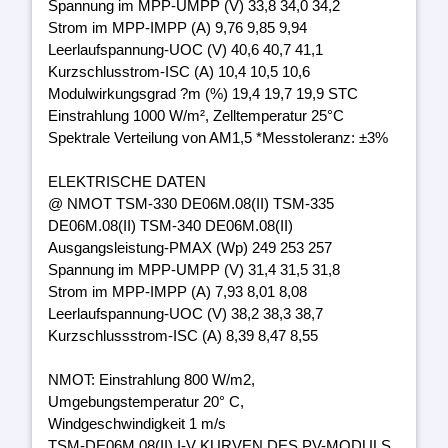
Spannung im MPP-UMPP (V) 33,8 34,0 34,2
Strom im MPP-IMPP (A) 9,76 9,85 9,94
Leerlaufspannung-UOC (V) 40,6 40,7 41,1
Kurzschlusstrom-ISC (A) 10,4 10,5 10,6
Modulwirkungsgrad ?m (%) 19,4 19,7 19,9 STC
Einstrahlung 1000 W/m², Zelltemperatur 25°C
Spektrale Verteilung von AM1,5 *Messtoleranz: ±3%
ELEKTRISCHE DATEN
@ NMOT TSM-330 DE06M.08(II) TSM-335
DE06M.08(II) TSM-340 DE06M.08(II)
Ausgangsleistung-PMAX (Wp) 249 253 257
Spannung im MPP-UMPP (V) 31,4 31,5 31,8
Strom im MPP-IMPP (A) 7,93 8,01 8,08
Leerlaufspannung-UOC (V) 38,2 38,3 38,7
Kurzschlussstrom-ISC (A) 8,39 8,47 8,55
NMOT: Einstrahlung 800 W/m2,
Umgebungstemperatur 20° C,
Windgeschwindigkeit 1 m/s
TSM-DE06M.08(II) I-V KURVEN DES PV-MODULS