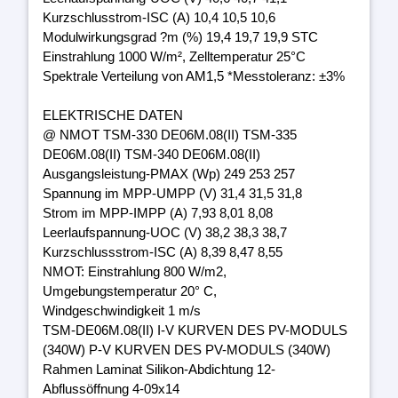
Kurzschlusstrom-ISC (A) 10,4 10,5 10,6
Modulwirkungsgrad ?m (%) 19,4 19,7 19,9 STC
Einstrahlung 1000 W/m², Zelltemperatur 25°C
Spektrale Verteilung von AM1,5 *Messtoleranz: ±3%
ELEKTRISCHE DATEN
@ NMOT TSM-330 DE06M.08(II) TSM-335
DE06M.08(II) TSM-340 DE06M.08(II)
Ausgangsleistung-PMAX (Wp) 249 253 257
Spannung im MPP-UMPP (V) 31,4 31,5 31,8
Strom im MPP-IMPP (A) 7,93 8,01 8,08
Leerlaufspannung-UOC (V) 38,2 38,3 38,7
Kurzschlussstrom-ISC (A) 8,39 8,47 8,55
NMOT: Einstrahlung 800 W/m2,
Umgebungstemperatur 20° C,
Windgeschwindigkeit 1 m/s
TSM-DE06M.08(II) I-V KURVEN DES PV-MODULS
(340W) P-V KURVEN DES PV-MODULS (340W)
Rahmen Laminat Silikon-Abdichtung 12-
Abflussöffnung 4-09x14