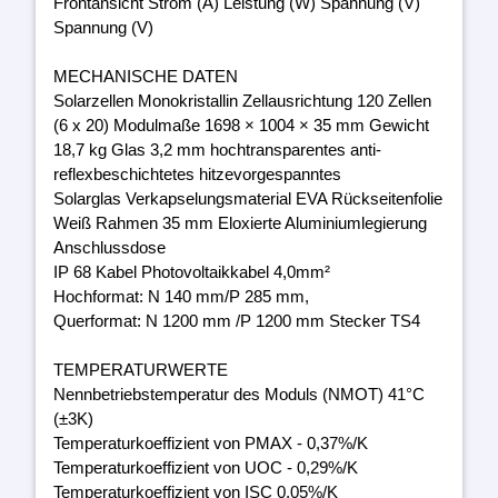
Frontansicht Strom (A) Leistung (W) Spannung (V)
Spannung (V)
MECHANISCHE DATEN
Solarzellen Monokristallin Zellausrichtung 120 Zellen
(6 x 20) Modulmaße 1698 × 1004 × 35 mm Gewicht
18,7 kg Glas 3,2 mm hochtransparentes anti-
reflexbeschichtetes hitzevorgespanntes
Solarglas Verkapselungsmaterial EVA Rückseitenfolie
Weiß Rahmen 35 mm Eloxierte Aluminiumlegierung
Anschlussdose
IP 68 Kabel Photovoltaikkabel 4,0mm²
Hochformat: N 140 mm/P 285 mm,
Querformat: N 1200 mm /P 1200 mm Stecker TS4
TEMPERATURWERTE
Nennbetriebstemperatur des Moduls (NMOT) 41°C
(±3K)
Temperaturkoeffizient von PMAX - 0,37%/K
Temperaturkoeffizient von UOC - 0,29%/K
Temperaturkoeffizient von ISC 0,05%/K