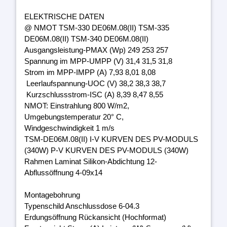
ELEKTRISCHE DATEN
@ NMOT TSM-330 DE06M.08(II) TSM-335
DE06M.08(II) TSM-340 DE06M.08(II)
Ausgangsleistung-PMAX (Wp) 249 253 257
Spannung im MPP-UMPP (V) 31,4 31,5 31,8
Strom im MPP-IMPP (A) 7,93 8,01 8,08
Leerlaufspannung-UOC (V) 38,2 38,3 38,7
Kurzschlussstrom-ISC (A) 8,39 8,47 8,55
NMOT: Einstrahlung 800 W/m2,
Umgebungstemperatur 20° C,
Windgeschwindigkeit 1 m/s
TSM-DE06M.08(II) I-V KURVEN DES PV-MODULS
(340W) P-V KURVEN DES PV-MODULS (340W)
Rahmen Laminat Silikon-Abdichtung 12-
Abflussöffnung 4-09x14
Montagebohrung
Typenschild Anschlussdose 6-04.3
Erdungsöffnung Rückansicht (Hochformat)