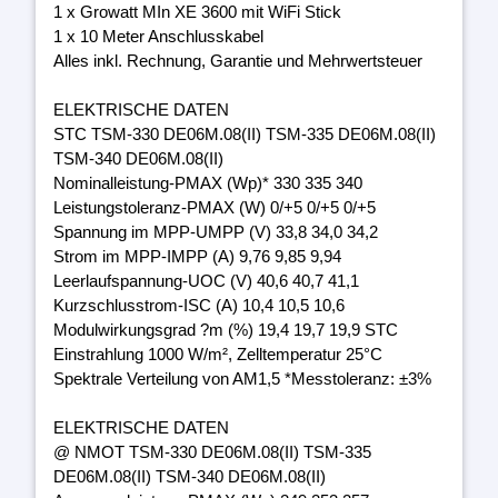
1 x Growatt MIn XE 3600 mit WiFi Stick
1 x 10 Meter Anschlusskabel
Alles inkl. Rechnung, Garantie und Mehrwertsteuer
ELEKTRISCHE DATEN
STC TSM-330 DE06M.08(II) TSM-335 DE06M.08(II)
TSM-340 DE06M.08(II)
Nominalleistung-PMAX (Wp)* 330 335 340
Leistungstoleranz-PMAX (W) 0/+5 0/+5 0/+5
Spannung im MPP-UMPP (V) 33,8 34,0 34,2
Strom im MPP-IMPP (A) 9,76 9,85 9,94
Leerlaufspannung-UOC (V) 40,6 40,7 41,1
Kurzschlusstrom-ISC (A) 10,4 10,5 10,6
Modulwirkungsgrad ?m (%) 19,4 19,7 19,9 STC
Einstrahlung 1000 W/m², Zelltemperatur 25°C
Spektrale Verteilung von AM1,5 *Messtoleranz: ±3%
ELEKTRISCHE DATEN
@ NMOT TSM-330 DE06M.08(II) TSM-335
DE06M.08(II) TSM-340 DE06M.08(II)