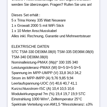
werden Sie überzeugen. Fragen? Rufen Sie uns an!
Dieses Set erhält :
5 x Trina Honey 335 Watt Neuware
1 x Growatt 2000 S mit WiFi Stick
1 x 10 Meter Anschlusskabel
Alles inkl. Rechnung, Garantie und Mehrwertsteuer
ELEKTRISCHE DATEN
STC TSM-330 DE06M.08(II) TSM-335 DE06M.08(II)
TSM-340 DE06M.08(II)
Nominalleistung-PMAX (Wp)* 330 335 340
Leistungstoleranz-PMAX (W) 0/+5 0/+5 0/+5
Spannung im MPP-UMPP (V) 33,8 34,0 34,2
Strom im MPP-IMPP (A) 9,76 9,85 9,94
Leerlaufspannung-UOC (V) 40,6 40,7 41,1
Kurzschlusstrom-ISC (A) 10,4 10,5 10,6
Modulwirkungsgrad ?m (%) 19,4 19,7 19,9 STC
Einstrahlung 1000 W/m², Zelltemperatur 25°C
Spektrale Verteilung von AM1,5 *Messtoleranz: ±3%