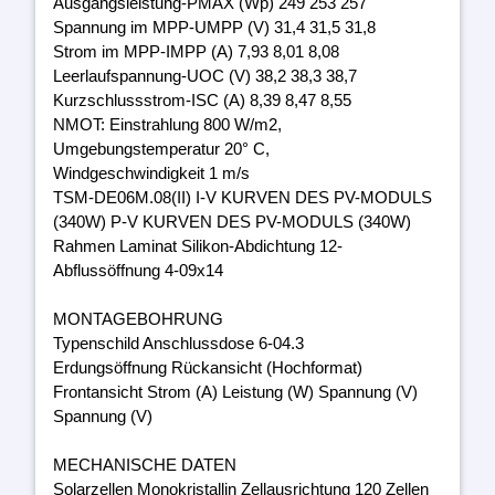
Ausgangsleistung-PMAX (Wp) 249 253 257
Spannung im MPP-UMPP (V) 31,4 31,5 31,8
Strom im MPP-IMPP (A) 7,93 8,01 8,08
Leerlaufspannung-UOC (V) 38,2 38,3 38,7
Kurzschlussstrom-ISC (A) 8,39 8,47 8,55
NMOT: Einstrahlung 800 W/m2,
Umgebungstemperatur 20° C,
Windgeschwindigkeit 1 m/s
TSM-DE06M.08(II) I-V KURVEN DES PV-MODULS
(340W) P-V KURVEN DES PV-MODULS (340W)
Rahmen Laminat Silikon-Abdichtung 12-
Abflussöffnung 4-09x14
MONTAGEBOHRUNG
Typenschild Anschlussdose 6-04.3
Erdungsöffnung Rückansicht (Hochformat)
Frontansicht Strom (A) Leistung (W) Spannung (V)
Spannung (V)
MECHANISCHE DATEN
Solarzellen Monokristallin Zellausrichtung 120 Zellen