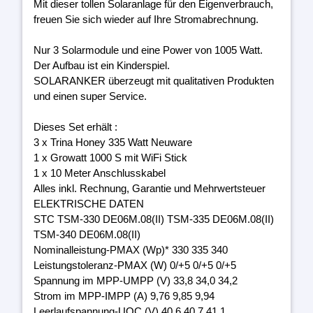
Mit dieser tollen Solaranlage für den Eigenverbrauch,
freuen Sie sich wieder auf Ihre Stromabrechnung.
Nur 3 Solarmodule und eine Power von 1005 Watt.
Der Aufbau ist ein Kinderspiel.
SOLARANKER überzeugt mit qualitativen Produkten
und einen super Service.
Dieses Set erhält :
3 x Trina Honey 335 Watt Neuware
1 x Growatt 1000 S mit WiFi Stick
1 x 10 Meter Anschlusskabel
Alles inkl. Rechnung, Garantie und Mehrwertsteuer
ELEKTRISCHE DATEN
STC TSM-330 DE06M.08(II) TSM-335 DE06M.08(II)
TSM-340 DE06M.08(II)
Nominalleistung-PMAX (Wp)* 330 335 340
Leistungstoleranz-PMAX (W) 0/+5 0/+5 0/+5
Spannung im MPP-UMPP (V) 33,8 34,0 34,2
Strom im MPP-IMPP (A) 9,76 9,85 9,94
Leerlaufspannung-UOC (V) 40,6 40,7 41,1