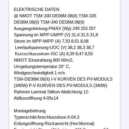
ELEKTRISCHE DATEN
@ NMOT TSM-330 DE06M.08(II) TSM-335
DE06M.08(II) TSM-340 DE06M.08(II)
Ausgangsleistung-PMAX (Wp) 249 253 257
Spannung im MPP-UMPP (V) 31,4 31,5 31,8
Strom im MPP-IMPP (A) 7,93 8,01 8,08
Leerlaufspannung-UOC (V) 38,2 38,3 38,7
Kurzschlussstrom-ISC (A) 8,39 8,47 8,55
NMOT: Einstrahlung 800 W/m2,
Umgebungstemperatur 20° C,
Windgeschwindigkeit 1 m/s
TSM-DE06M.08(II) I-V KURVEN DES PV-MODULS
(340W) P-V KURVEN DES PV-MODULS (340W)
Rahmen Laminat Silikon-Abdichtung 12-
Abflussöffnung 4-09x14
Montagebohrung
Typenschild Anschlussdose 6-04.3
Erdungsöffnung Rückansicht (Hochformat)