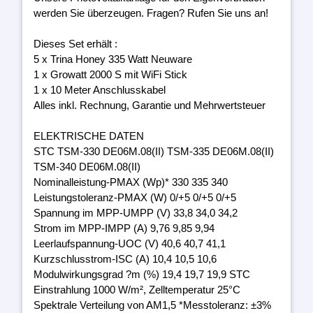
werden Sie überzeugen. Fragen? Rufen Sie uns an!
Dieses Set erhält :
5 x Trina Honey 335 Watt Neuware
1 x Growatt 2000 S mit WiFi Stick
1 x 10 Meter Anschlusskabel
Alles inkl. Rechnung, Garantie und Mehrwertsteuer
ELEKTRISCHE DATEN
STC TSM-330 DE06M.08(II) TSM-335 DE06M.08(II)
TSM-340 DE06M.08(II)
Nominalleistung-PMAX (Wp)* 330 335 340
Leistungstoleranz-PMAX (W) 0/+5 0/+5 0/+5
Spannung im MPP-UMPP (V) 33,8 34,0 34,2
Strom im MPP-IMPP (A) 9,76 9,85 9,94
Leerlaufspannung-UOC (V) 40,6 40,7 41,1
Kurzschlusstrom-ISC (A) 10,4 10,5 10,6
Modulwirkungsgrad ?m (%) 19,4 19,7 19,9 STC
Einstrahlung 1000 W/m², Zelltemperatur 25°C
Spektrale Verteilung von AM1,5 *Messtoleranz: ±3%