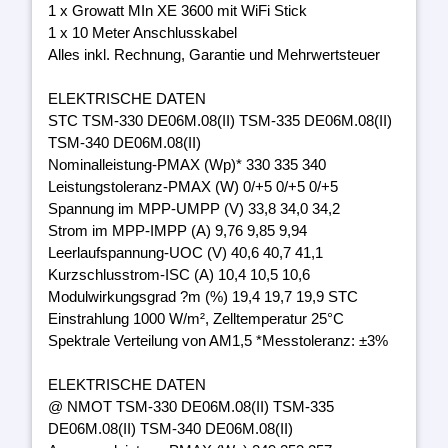
1 x Growatt MIn XE 3600 mit WiFi Stick
1 x 10 Meter Anschlusskabel
Alles inkl. Rechnung, Garantie und Mehrwertsteuer
ELEKTRISCHE DATEN
STC TSM-330 DE06M.08(II) TSM-335 DE06M.08(II)
TSM-340 DE06M.08(II)
Nominalleistung-PMAX (Wp)* 330 335 340
Leistungstoleranz-PMAX (W) 0/+5 0/+5 0/+5
Spannung im MPP-UMPP (V) 33,8 34,0 34,2
Strom im MPP-IMPP (A) 9,76 9,85 9,94
Leerlaufspannung-UOC (V) 40,6 40,7 41,1
Kurzschlusstrom-ISC (A) 10,4 10,5 10,6
Modulwirkungsgrad ?m (%) 19,4 19,7 19,9 STC
Einstrahlung 1000 W/m², Zelltemperatur 25°C
Spektrale Verteilung von AM1,5 *Messtoleranz: ±3%
ELEKTRISCHE DATEN
@ NMOT TSM-330 DE06M.08(II) TSM-335
DE06M.08(II) TSM-340 DE06M.08(II)