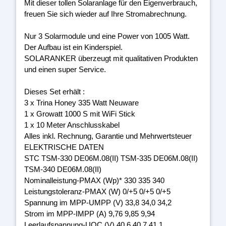
Mit dieser tollen Solaranlage für den Eigenverbrauch,
freuen Sie sich wieder auf Ihre Stromabrechnung.
Nur 3 Solarmodule und eine Power von 1005 Watt.
Der Aufbau ist ein Kinderspiel.
SOLARANKER überzeugt mit qualitativen Produkten
und einen super Service.
Dieses Set erhält :
3 x Trina Honey 335 Watt Neuware
1 x Growatt 1000 S mit WiFi Stick
1 x 10 Meter Anschlusskabel
Alles inkl. Rechnung, Garantie und Mehrwertsteuer
ELEKTRISCHE DATEN
STC TSM-330 DE06M.08(II) TSM-335 DE06M.08(II)
TSM-340 DE06M.08(II)
Nominalleistung-PMAX (Wp)* 330 335 340
Leistungstoleranz-PMAX (W) 0/+5 0/+5 0/+5
Spannung im MPP-UMPP (V) 33,8 34,0 34,2
Strom im MPP-IMPP (A) 9,76 9,85 9,94
Leerlaufspannung-UOC (V) 40,6 40,7 41,1