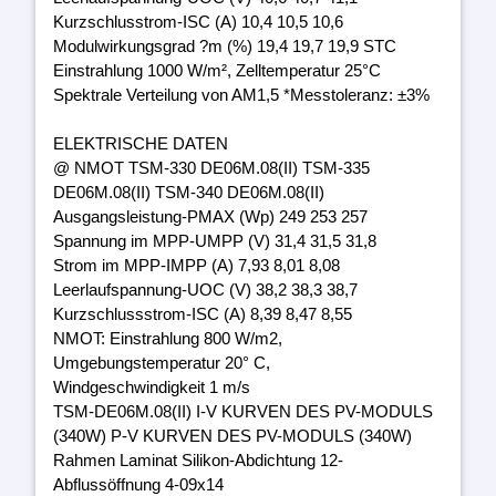
Kurzschlusstrom-ISC (A) 10,4 10,5 10,6
Modulwirkungsgrad ?m (%) 19,4 19,7 19,9 STC
Einstrahlung 1000 W/m², Zelltemperatur 25°C
Spektrale Verteilung von AM1,5 *Messtoleranz: ±3%
ELEKTRISCHE DATEN
@ NMOT TSM-330 DE06M.08(II) TSM-335
DE06M.08(II) TSM-340 DE06M.08(II)
Ausgangsleistung-PMAX (Wp) 249 253 257
Spannung im MPP-UMPP (V) 31,4 31,5 31,8
Strom im MPP-IMPP (A) 7,93 8,01 8,08
Leerlaufspannung-UOC (V) 38,2 38,3 38,7
Kurzschlussstrom-ISC (A) 8,39 8,47 8,55
NMOT: Einstrahlung 800 W/m2,
Umgebungstemperatur 20° C,
Windgeschwindigkeit 1 m/s
TSM-DE06M.08(II) I-V KURVEN DES PV-MODULS
(340W) P-V KURVEN DES PV-MODULS (340W)
Rahmen Laminat Silikon-Abdichtung 12-
Abflussöffnung 4-09x14