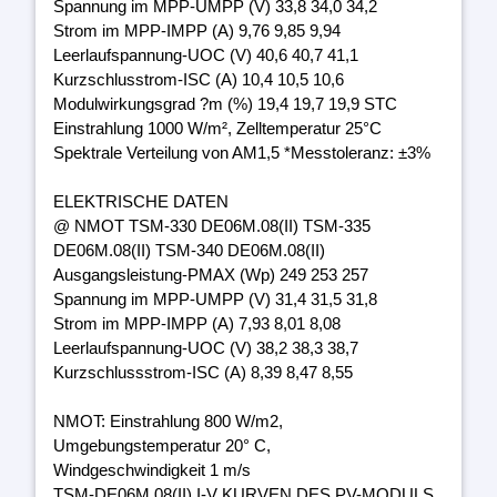
Spannung im MPP-UMPP (V) 33,8 34,0 34,2
Strom im MPP-IMPP (A) 9,76 9,85 9,94
Leerlaufspannung-UOC (V) 40,6 40,7 41,1
Kurzschlusstrom-ISC (A) 10,4 10,5 10,6
Modulwirkungsgrad ?m (%) 19,4 19,7 19,9 STC
Einstrahlung 1000 W/m², Zelltemperatur 25°C
Spektrale Verteilung von AM1,5 *Messtoleranz: ±3%
ELEKTRISCHE DATEN
@ NMOT TSM-330 DE06M.08(II) TSM-335
DE06M.08(II) TSM-340 DE06M.08(II)
Ausgangsleistung-PMAX (Wp) 249 253 257
Spannung im MPP-UMPP (V) 31,4 31,5 31,8
Strom im MPP-IMPP (A) 7,93 8,01 8,08
Leerlaufspannung-UOC (V) 38,2 38,3 38,7
Kurzschlussstrom-ISC (A) 8,39 8,47 8,55
NMOT: Einstrahlung 800 W/m2,
Umgebungstemperatur 20° C,
Windgeschwindigkeit 1 m/s
TSM-DE06M.08(II) I-V KURVEN DES PV-MODULS