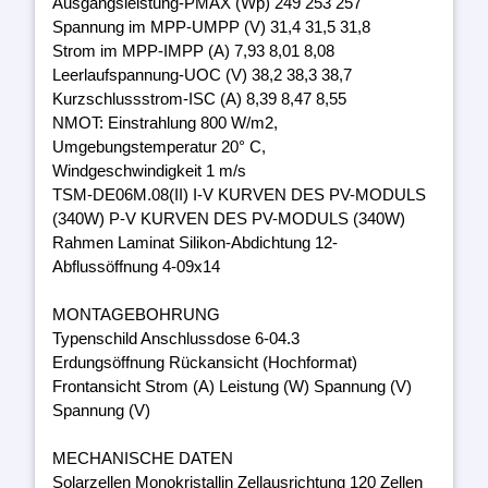
Ausgangsleistung-PMAX (Wp) 249 253 257
Spannung im MPP-UMPP (V) 31,4 31,5 31,8
Strom im MPP-IMPP (A) 7,93 8,01 8,08
Leerlaufspannung-UOC (V) 38,2 38,3 38,7
Kurzschlussstrom-ISC (A) 8,39 8,47 8,55
NMOT: Einstrahlung 800 W/m2,
Umgebungstemperatur 20° C,
Windgeschwindigkeit 1 m/s
TSM-DE06M.08(II) I-V KURVEN DES PV-MODULS
(340W) P-V KURVEN DES PV-MODULS (340W)
Rahmen Laminat Silikon-Abdichtung 12-
Abflussöffnung 4-09x14
MONTAGEBOHRUNG
Typenschild Anschlussdose 6-04.3
Erdungsöffnung Rückansicht (Hochformat)
Frontansicht Strom (A) Leistung (W) Spannung (V)
Spannung (V)
MECHANISCHE DATEN
Solarzellen Monokristallin Zellausrichtung 120 Zellen