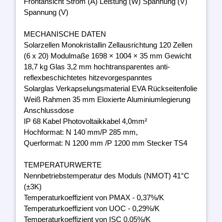
Frontansicht Strom (A) Leistung (W) Spannung (V)
Spannung (V)
MECHANISCHE DATEN
Solarzellen Monokristallin Zellausrichtung 120 Zellen
(6 x 20) Modulmaße 1698 × 1004 × 35 mm Gewicht
18,7 kg Glas 3,2 mm hochtransparentes anti-
reflexbeschichtetes hitzevorgespanntes
Solarglas Verkapselungsmaterial EVA Rückseitenfolie
Weiß Rahmen 35 mm Eloxierte Aluminiumlegierung
Anschlussdose
IP 68 Kabel Photovoltaikkabel 4,0mm²
Hochformat: N 140 mm/P 285 mm,
Querformat: N 1200 mm /P 1200 mm Stecker TS4
TEMPERATURWERTE
Nennbetriebstemperatur des Moduls (NMOT) 41°C
(±3K)
Temperaturkoeffizient von PMAX - 0,37%/K
Temperaturkoeffizient von UOC - 0,29%/K
Temperaturkoeffizient von ISC 0,05%/K