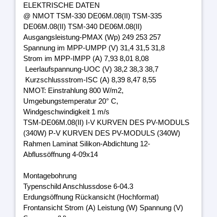
ELEKTRISCHE DATEN
@ NMOT TSM-330 DE06M.08(II) TSM-335
DE06M.08(II) TSM-340 DE06M.08(II)
Ausgangsleistung-PMAX (Wp) 249 253 257
Spannung im MPP-UMPP (V) 31,4 31,5 31,8
Strom im MPP-IMPP (A) 7,93 8,01 8,08
Leerlaufspannung-UOC (V) 38,2 38,3 38,7
Kurzschlussstrom-ISC (A) 8,39 8,47 8,55
NMOT: Einstrahlung 800 W/m2,
Umgebungstemperatur 20° C,
Windgeschwindigkeit 1 m/s
TSM-DE06M.08(II) I-V KURVEN DES PV-MODULS
(340W) P-V KURVEN DES PV-MODULS (340W)
Rahmen Laminat Silikon-Abdichtung 12-
Abflussöffnung 4-09x14
Montagebohrung
Typenschild Anschlussdose 6-04.3
Erdungsöffnung Rückansicht (Hochformat)
Frontansicht Strom (A) Leistung (W) Spannung (V)