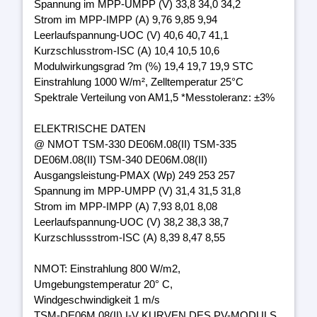
Spannung im MPP-UMPP (V) 33,8 34,0 34,2
Strom im MPP-IMPP (A) 9,76 9,85 9,94
Leerlaufspannung-UOC (V) 40,6 40,7 41,1
Kurzschlusstrom-ISC (A) 10,4 10,5 10,6
Modulwirkungsgrad ?m (%) 19,4 19,7 19,9 STC
Einstrahlung 1000 W/m², Zelltemperatur 25°C
Spektrale Verteilung von AM1,5 *Messtoleranz: ±3%
ELEKTRISCHE DATEN
@ NMOT TSM-330 DE06M.08(II) TSM-335
DE06M.08(II) TSM-340 DE06M.08(II)
Ausgangsleistung-PMAX (Wp) 249 253 257
Spannung im MPP-UMPP (V) 31,4 31,5 31,8
Strom im MPP-IMPP (A) 7,93 8,01 8,08
Leerlaufspannung-UOC (V) 38,2 38,3 38,7
Kurzschlussstrom-ISC (A) 8,39 8,47 8,55
NMOT: Einstrahlung 800 W/m2,
Umgebungstemperatur 20° C,
Windgeschwindigkeit 1 m/s
TSM-DE06M.08(II) I-V KURVEN DES PV-MODULS