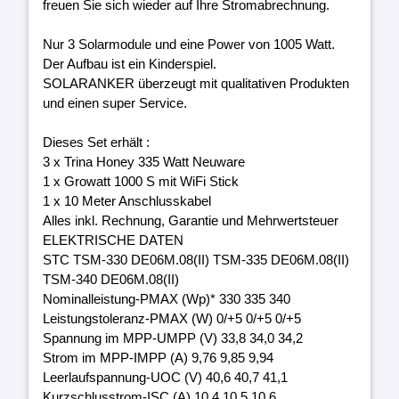
freuen Sie sich wieder auf Ihre Stromabrechnung.
Nur 3 Solarmodule und eine Power von 1005 Watt.
Der Aufbau ist ein Kinderspiel.
SOLARANKER überzeugt mit qualitativen Produkten
und einen super Service.
Dieses Set erhält :
3 x Trina Honey 335 Watt Neuware
1 x Growatt 1000 S mit WiFi Stick
1 x 10 Meter Anschlusskabel
Alles inkl. Rechnung, Garantie und Mehrwertsteuer
ELEKTRISCHE DATEN
STC TSM-330 DE06M.08(II) TSM-335 DE06M.08(II)
TSM-340 DE06M.08(II)
Nominalleistung-PMAX (Wp)* 330 335 340
Leistungstoleranz-PMAX (W) 0/+5 0/+5 0/+5
Spannung im MPP-UMPP (V) 33,8 34,0 34,2
Strom im MPP-IMPP (A) 9,76 9,85 9,94
Leerlaufspannung-UOC (V) 40,6 40,7 41,1
Kurzschlusstrom-ISC (A) 10,4 10,5 10,6