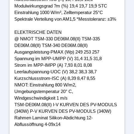
Modulwirkungsgrad ?m (%) 19,4 19,7 19,9 STC
Einstrahlung 1000 W/m², Zelltemperatur 25°C
Spektrale Verteilung von AM1,5 *Messtoleranz: ±3%
ELEKTRISCHE DATEN
@ NMOT TSM-330 DE06M.08(II) TSM-335
DE06M.08(II) TSM-340 DE06M.08(II)
Ausgangsleistung-PMAX (Wp) 249 253 257
Spannung im MPP-UMPP (V) 31,4 31,5 31,8
Strom im MPP-IMPP (A) 7,93 8,01 8,08
Leerlaufspannung-UOC (V) 38,2 38,3 38,7
Kurzschlussstrom-ISC (A) 8,39 8,47 8,55
NMOT: Einstrahlung 800 W/m2,
Umgebungstemperatur 20° C,
Windgeschwindigkeit 1 m/s
TSM-DE06M.08(II) I-V KURVEN DES PV-MODULS
(340W) P-V KURVEN DES PV-MODULS (340W)
Rahmen Laminat Silikon-Abdichtung 12-
Abflussöffnung 4-09x14