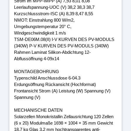
Strom im MPP-IMPP (A) 7,93 8,01 8,08
Leerlaufspannung-UOC (V) 38,2 38,3 38,7
Kurzschlussstrom-ISC (A) 8,39 8,47 8,55
NMOT: Einstrahlung 800 W/m2,
Umgebungstemperatur 20° C,
Windgeschwindigkeit 1 m/s
TSM-DE06M.08(II) I-V KURVEN DES PV-MODULS
(340W) P-V KURVEN DES PV-MODULS (340W)
Rahmen Laminat Silikon-Abdichtung 12-
Abflussöffnung 4-09x14
MONTAGEBOHRUNG
Typenschild Anschlussdose 6-04.3
Erdungsöffnung Rückansicht (Hochformat)
Frontansicht Strom (A) Leistung (W) Spannung (V)
Spannung (V)
MECHANISCHE DATEN
Solarzellen Monokristallin Zellausrichtung 120 Zellen
(6 x 20) Modulmaße 1698 × 1004 × 35 mm Gewicht
18,7 kg Glas 3,2 mm hochtransparentes anti-