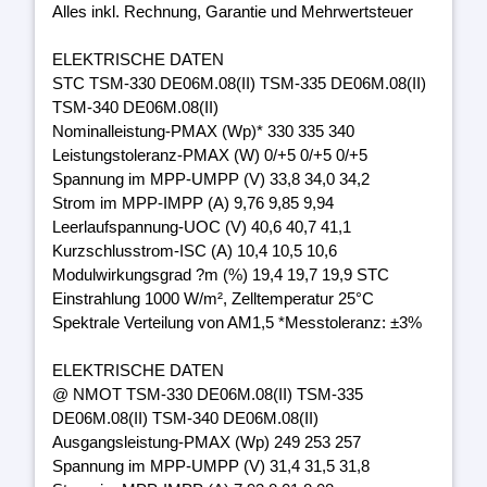
Alles inkl. Rechnung, Garantie und Mehrwertsteuer
ELEKTRISCHE DATEN
STC TSM-330 DE06M.08(II) TSM-335 DE06M.08(II)
TSM-340 DE06M.08(II)
Nominalleistung-PMAX (Wp)* 330 335 340
Leistungstoleranz-PMAX (W) 0/+5 0/+5 0/+5
Spannung im MPP-UMPP (V) 33,8 34,0 34,2
Strom im MPP-IMPP (A) 9,76 9,85 9,94
Leerlaufspannung-UOC (V) 40,6 40,7 41,1
Kurzschlusstrom-ISC (A) 10,4 10,5 10,6
Modulwirkungsgrad ?m (%) 19,4 19,7 19,9 STC
Einstrahlung 1000 W/m², Zelltemperatur 25°C
Spektrale Verteilung von AM1,5 *Messtoleranz: ±3%
ELEKTRISCHE DATEN
@ NMOT TSM-330 DE06M.08(II) TSM-335
DE06M.08(II) TSM-340 DE06M.08(II)
Ausgangsleistung-PMAX (Wp) 249 253 257
Spannung im MPP-UMPP (V) 31,4 31,5 31,8