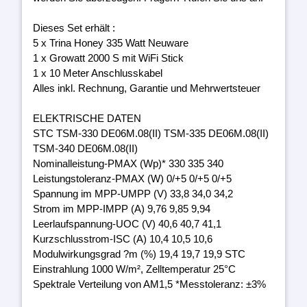
Dieses Set erhält :
5 x Trina Honey 335 Watt Neuware
1 x Growatt 2000 S mit WiFi Stick
1 x 10 Meter Anschlusskabel
Alles inkl. Rechnung, Garantie und Mehrwertsteuer
ELEKTRISCHE DATEN
STC TSM-330 DE06M.08(II) TSM-335 DE06M.08(II)
TSM-340 DE06M.08(II)
Nominalleistung-PMAX (Wp)* 330 335 340
Leistungstoleranz-PMAX (W) 0/+5 0/+5 0/+5
Spannung im MPP-UMPP (V) 33,8 34,0 34,2
Strom im MPP-IMPP (A) 9,76 9,85 9,94
Leerlaufspannung-UOC (V) 40,6 40,7 41,1
Kurzschlusstrom-ISC (A) 10,4 10,5 10,6
Modulwirkungsgrad ?m (%) 19,4 19,7 19,9 STC
Einstrahlung 1000 W/m², Zelltemperatur 25°C
Spektrale Verteilung von AM1,5 *Messtoleranz: ±3%