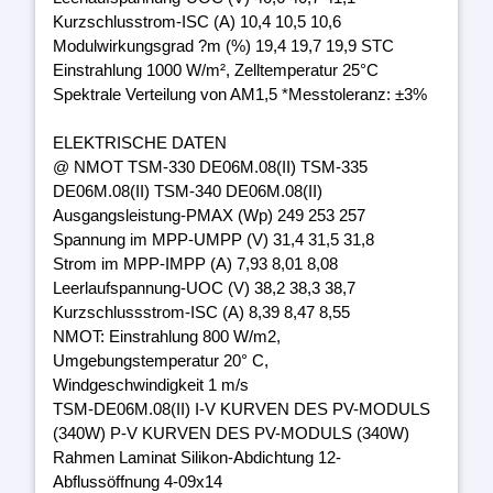
Kurzschlusstrom-ISC (A) 10,4 10,5 10,6
Modulwirkungsgrad ?m (%) 19,4 19,7 19,9 STC
Einstrahlung 1000 W/m², Zelltemperatur 25°C
Spektrale Verteilung von AM1,5 *Messtoleranz: ±3%
ELEKTRISCHE DATEN
@ NMOT TSM-330 DE06M.08(II) TSM-335
DE06M.08(II) TSM-340 DE06M.08(II)
Ausgangsleistung-PMAX (Wp) 249 253 257
Spannung im MPP-UMPP (V) 31,4 31,5 31,8
Strom im MPP-IMPP (A) 7,93 8,01 8,08
Leerlaufspannung-UOC (V) 38,2 38,3 38,7
Kurzschlussstrom-ISC (A) 8,39 8,47 8,55
NMOT: Einstrahlung 800 W/m2,
Umgebungstemperatur 20° C,
Windgeschwindigkeit 1 m/s
TSM-DE06M.08(II) I-V KURVEN DES PV-MODULS
(340W) P-V KURVEN DES PV-MODULS (340W)
Rahmen Laminat Silikon-Abdichtung 12-
Abflussöffnung 4-09x14