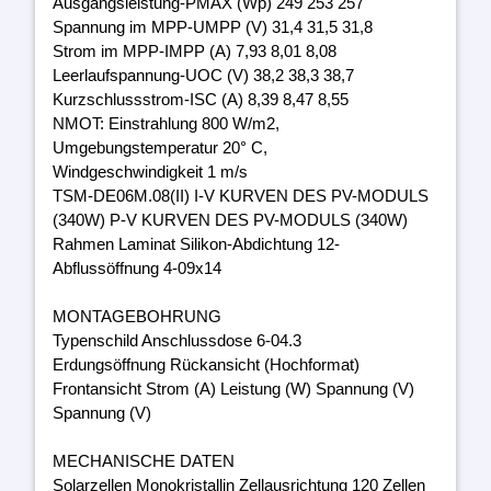
Ausgangsleistung-PMAX (Wp) 249 253 257
Spannung im MPP-UMPP (V) 31,4 31,5 31,8
Strom im MPP-IMPP (A) 7,93 8,01 8,08
Leerlaufspannung-UOC (V) 38,2 38,3 38,7
Kurzschlussstrom-ISC (A) 8,39 8,47 8,55
NMOT: Einstrahlung 800 W/m2,
Umgebungstemperatur 20° C,
Windgeschwindigkeit 1 m/s
TSM-DE06M.08(II) I-V KURVEN DES PV-MODULS
(340W) P-V KURVEN DES PV-MODULS (340W)
Rahmen Laminat Silikon-Abdichtung 12-
Abflussöffnung 4-09x14
MONTAGEBOHRUNG
Typenschild Anschlussdose 6-04.3
Erdungsöffnung Rückansicht (Hochformat)
Frontansicht Strom (A) Leistung (W) Spannung (V)
Spannung (V)
MECHANISCHE DATEN
Solarzellen Monokristallin Zellausrichtung 120 Zellen