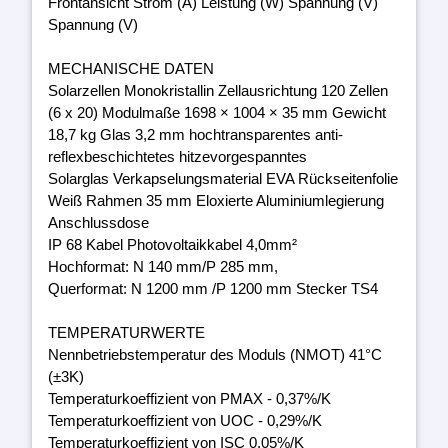
Frontansicht Strom (A) Leistung (W) Spannung (V)
Spannung (V)
MECHANISCHE DATEN
Solarzellen Monokristallin Zellausrichtung 120 Zellen
(6 x 20) Modulmaße 1698 × 1004 × 35 mm Gewicht
18,7 kg Glas 3,2 mm hochtransparentes anti-
reflexbeschichtetes hitzevorgespanntes
Solarglas Verkapselungsmaterial EVA Rückseitenfolie
Weiß Rahmen 35 mm Eloxierte Aluminiumlegierung
Anschlussdose
IP 68 Kabel Photovoltaikkabel 4,0mm²
Hochformat: N 140 mm/P 285 mm,
Querformat: N 1200 mm /P 1200 mm Stecker TS4
TEMPERATURWERTE
Nennbetriebstemperatur des Moduls (NMOT) 41°C
(±3K)
Temperaturkoeffizient von PMAX - 0,37%/K
Temperaturkoeffizient von UOC - 0,29%/K
Temperaturkoeffizient von ISC 0,05%/K