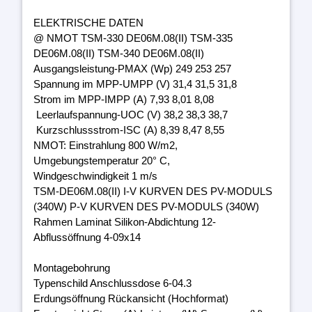
ELEKTRISCHE DATEN
@ NMOT TSM-330 DE06M.08(II) TSM-335
DE06M.08(II) TSM-340 DE06M.08(II)
Ausgangsleistung-PMAX (Wp) 249 253 257
Spannung im MPP-UMPP (V) 31,4 31,5 31,8
Strom im MPP-IMPP (A) 7,93 8,01 8,08
Leerlaufspannung-UOC (V) 38,2 38,3 38,7
Kurzschlussstrom-ISC (A) 8,39 8,47 8,55
NMOT: Einstrahlung 800 W/m2,
Umgebungstemperatur 20° C,
Windgeschwindigkeit 1 m/s
TSM-DE06M.08(II) I-V KURVEN DES PV-MODULS
(340W) P-V KURVEN DES PV-MODULS (340W)
Rahmen Laminat Silikon-Abdichtung 12-
Abflussöffnung 4-09x14
Montagebohrung
Typenschild Anschlussdose 6-04.3
Erdungsöffnung Rückansicht (Hochformat)