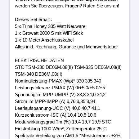
werden Sie überzeugen. Fragen? Rufen Sie uns an!
Dieses Set erhält :
5 x Trina Honey 335 Watt Neuware
1 x Growatt 2000 S mit WiFi Stick
1 x 10 Meter Anschlusskabel
Alles inkl. Rechnung, Garantie und Mehrwertsteuer
ELEKTRISCHE DATEN
STC TSM-330 DE06M.08(II) TSM-335 DE06M.08(II)
TSM-340 DE06M.08(II)
Nominalleistung-PMAX (Wp)* 330 335 340
Leistungstoleranz-PMAX (W) 0/+5 0/+5 0/+5
Spannung im MPP-UMPP (V) 33,8 34,0 34,2
Strom im MPP-IMPP (A) 9,76 9,85 9,94
Leerlaufspannung-UOC (V) 40,6 40,7 41,1
Kurzschlusstrom-ISC (A) 10,4 10,5 10,6
Modulwirkungsgrad ?m (%) 19,4 19,7 19,9 STC
Einstrahlung 1000 W/m², Zelltemperatur 25°C
Spektrale Verteilung von AM1,5 *Messtoleranz: ±3%