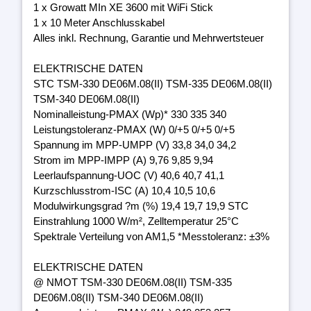
1 x Growatt MIn XE 3600 mit WiFi Stick
1 x 10 Meter Anschlusskabel
Alles inkl. Rechnung, Garantie und Mehrwertsteuer
ELEKTRISCHE DATEN
STC TSM-330 DE06M.08(II) TSM-335 DE06M.08(II)
TSM-340 DE06M.08(II)
Nominalleistung-PMAX (Wp)* 330 335 340
Leistungstoleranz-PMAX (W) 0/+5 0/+5 0/+5
Spannung im MPP-UMPP (V) 33,8 34,0 34,2
Strom im MPP-IMPP (A) 9,76 9,85 9,94
Leerlaufspannung-UOC (V) 40,6 40,7 41,1
Kurzschlusstrom-ISC (A) 10,4 10,5 10,6
Modulwirkungsgrad ?m (%) 19,4 19,7 19,9 STC
Einstrahlung 1000 W/m², Zelltemperatur 25°C
Spektrale Verteilung von AM1,5 *Messtoleranz: ±3%
ELEKTRISCHE DATEN
@ NMOT TSM-330 DE06M.08(II) TSM-335
DE06M.08(II) TSM-340 DE06M.08(II)