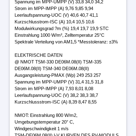
Spannung im MPP-UMPP (V) 33,8 34,0 34,2
Strom im MPP-IMPP (A) 9,76 9,85 9,94
Leerlaufspannung-UOC (V) 40,6 40,7 41,1
Kurzschlusstrom-ISC (A) 10,4 10,5 10,6
Modulwirkungsgrad ?m (%) 19,4 19,7 19,9 STC
Einstrahlung 1000 W/m², Zelltemperatur 25°C
Spektrale Verteilung von AM1,5 *Messtoleranz: ±3%
ELEKTRISCHE DATEN
@ NMOT TSM-330 DE06M.08(II) TSM-335
DE06M.08(II) TSM-340 DE06M.08(II)
Ausgangsleistung-PMAX (Wp) 249 253 257
Spannung im MPP-UMPP (V) 31,4 31,5 31,8
Strom im MPP-IMPP (A) 7,93 8,01 8,08
Leerlaufspannung-UOC (V) 38,2 38,3 38,7
Kurzschlussstrom-ISC (A) 8,39 8,47 8,55
NMOT: Einstrahlung 800 W/m2,
Umgebungstemperatur 20° C,
Windgeschwindigkeit 1 m/s
TSM-DE06M.08(II) I-V KURVEN DES PV-MODULS