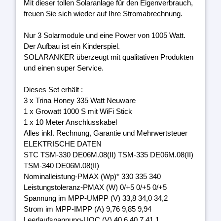
Mit dieser tollen Solaranlage für den Eigenverbrauch,
freuen Sie sich wieder auf Ihre Stromabrechnung.
Nur 3 Solarmodule und eine Power von 1005 Watt.
Der Aufbau ist ein Kinderspiel.
SOLARANKER überzeugt mit qualitativen Produkten
und einen super Service.
Dieses Set erhält :
3 x Trina Honey 335 Watt Neuware
1 x Growatt 1000 S mit WiFi Stick
1 x 10 Meter Anschlusskabel
Alles inkl. Rechnung, Garantie und Mehrwertsteuer
ELEKTRISCHE DATEN
STC TSM-330 DE06M.08(II) TSM-335 DE06M.08(II)
TSM-340 DE06M.08(II)
Nominalleistung-PMAX (Wp)* 330 335 340
Leistungstoleranz-PMAX (W) 0/+5 0/+5 0/+5
Spannung im MPP-UMPP (V) 33,8 34,0 34,2
Strom im MPP-IMPP (A) 9,76 9,85 9,94
Leerlaufspannung-UOC (V) 40,6 40,7 41,1