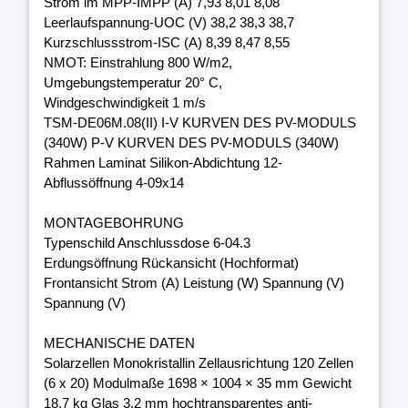
Strom im MPP-IMPP (A) 7,93 8,01 8,08
Leerlaufspannung-UOC (V) 38,2 38,3 38,7
Kurzschlussstrom-ISC (A) 8,39 8,47 8,55
NMOT: Einstrahlung 800 W/m2,
Umgebungstemperatur 20° C,
Windgeschwindigkeit 1 m/s
TSM-DE06M.08(II) I-V KURVEN DES PV-MODULS
(340W) P-V KURVEN DES PV-MODULS (340W)
Rahmen Laminat Silikon-Abdichtung 12-
Abflussöffnung 4-09x14
MONTAGEBOHRUNG
Typenschild Anschlussdose 6-04.3
Erdungsöffnung Rückansicht (Hochformat)
Frontansicht Strom (A) Leistung (W) Spannung (V)
Spannung (V)
MECHANISCHE DATEN
Solarzellen Monokristallin Zellausrichtung 120 Zellen
(6 x 20) Modulmaße 1698 × 1004 × 35 mm Gewicht
18,7 kg Glas 3,2 mm hochtransparentes anti-