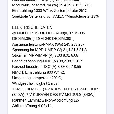
Modulwirkungsgrad ?m (%) 19,4 19,7 19,9 STC
Einstrahlung 1000 W/m², Zelltemperatur 25°C
Spektrale Verteilung von AM1,5 *Messtoleranz: ±3%
ELEKTRISCHE DATEN
@ NMOT TSM-330 DE06M.08(II) TSM-335
DE06M.08(II) TSM-340 DE06M.08(II)
Ausgangsleistung-PMAX (Wp) 249 253 257
Spannung im MPP-UMPP (V) 31,4 31,5 31,8
Strom im MPP-IMPP (A) 7,93 8,01 8,08
Leerlaufspannung-UOC (V) 38,2 38,3 38,7
Kurzschlussstrom-ISC (A) 8,39 8,47 8,55
NMOT: Einstrahlung 800 W/m2,
Umgebungstemperatur 20° C,
Windgeschwindigkeit 1 m/s
TSM-DE06M.08(II) I-V KURVEN DES PV-MODULS
(340W) P-V KURVEN DES PV-MODULS (340W)
Rahmen Laminat Silikon-Abdichtung 12-
Abflussöffnung 4-09x14