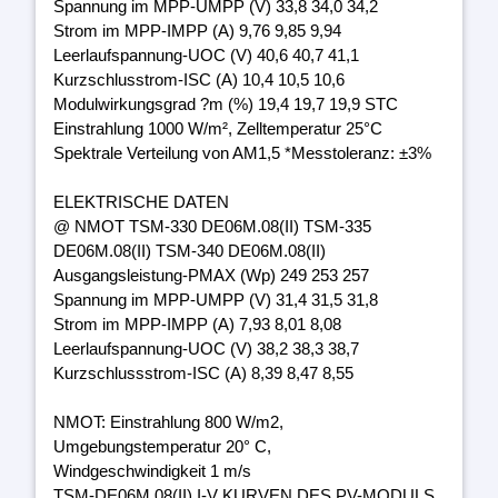
Spannung im MPP-UMPP (V) 33,8 34,0 34,2
Strom im MPP-IMPP (A) 9,76 9,85 9,94
Leerlaufspannung-UOC (V) 40,6 40,7 41,1
Kurzschlusstrom-ISC (A) 10,4 10,5 10,6
Modulwirkungsgrad ?m (%) 19,4 19,7 19,9 STC
Einstrahlung 1000 W/m², Zelltemperatur 25°C
Spektrale Verteilung von AM1,5 *Messtoleranz: ±3%
ELEKTRISCHE DATEN
@ NMOT TSM-330 DE06M.08(II) TSM-335
DE06M.08(II) TSM-340 DE06M.08(II)
Ausgangsleistung-PMAX (Wp) 249 253 257
Spannung im MPP-UMPP (V) 31,4 31,5 31,8
Strom im MPP-IMPP (A) 7,93 8,01 8,08
Leerlaufspannung-UOC (V) 38,2 38,3 38,7
Kurzschlussstrom-ISC (A) 8,39 8,47 8,55
NMOT: Einstrahlung 800 W/m2,
Umgebungstemperatur 20° C,
Windgeschwindigkeit 1 m/s
TSM-DE06M.08(II) I-V KURVEN DES PV-MODULS