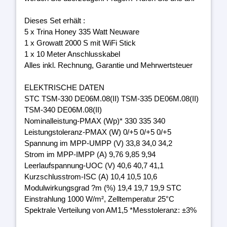
Dieses Set erhält :
5 x Trina Honey 335 Watt Neuware
1 x Growatt 2000 S mit WiFi Stick
1 x 10 Meter Anschlusskabel
Alles inkl. Rechnung, Garantie und Mehrwertsteuer
ELEKTRISCHE DATEN
STC TSM-330 DE06M.08(II) TSM-335 DE06M.08(II)
TSM-340 DE06M.08(II)
Nominalleistung-PMAX (Wp)* 330 335 340
Leistungstoleranz-PMAX (W) 0/+5 0/+5 0/+5
Spannung im MPP-UMPP (V) 33,8 34,0 34,2
Strom im MPP-IMPP (A) 9,76 9,85 9,94
Leerlaufspannung-UOC (V) 40,6 40,7 41,1
Kurzschlusstrom-ISC (A) 10,4 10,5 10,6
Modulwirkungsgrad ?m (%) 19,4 19,7 19,9 STC
Einstrahlung 1000 W/m², Zelltemperatur 25°C
Spektrale Verteilung von AM1,5 *Messtoleranz: ±3%