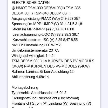
ELEKTRISCHE DATEN
@ NMOT TSM-330 DE06M.08(II) TSM-335
DE06M.08(II) TSM-340 DE06M.08(II)
Ausgangsleistung-PMAX (Wp) 249 253 257
Spannung im MPP-UMPP (V) 31,4 31,5 31,8
Strom im MPP-IMPP (A) 7,93 8,01 8,08
Leerlaufspannung-UOC (V) 38,2 38,3 38,7
Kurzschlussstrom-ISC (A) 8,39 8,47 8,55
NMOT: Einstrahlung 800 W/m2,
Umgebungstemperatur 20° C,
Windgeschwindigkeit 1 m/s
TSM-DE06M.08(II) I-V KURVEN DES PV-MODULS
(340W) P-V KURVEN DES PV-MODULS (340W)
Rahmen Laminat Silikon-Abdichtung 12-
Abflussöffnung 4-09x14
Montagebohrung
Typenschild Anschlussdose 6-04.3
Erdungsöffnung Rückansicht (Hochformat)
Frontansicht Strom (A) Leistung (W) Spannung (V)