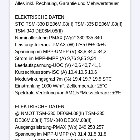
Alles inkl. Rechnung, Garantie und Mehrwertsteuer
ELEKTRISCHE DATEN
STC TSM-330 DE06M.08(II) TSM-335 DE06M.08(II)
TSM-340 DE06M.08(II)
Nominalleistung-PMAX (Wp)* 330 335 340
Leistungstoleranz-PMAX (W) 0/+5 0/+5 0/+5
Spannung im MPP-UMPP (V) 33,8 34,0 34,2
Strom im MPP-IMPP (A) 9,76 9,85 9,94
Leerlaufspannung-UOC (V) 40,6 40,7 41,1
Kurzschlusstrom-ISC (A) 10,4 10,5 10,6
Modulwirkungsgrad ?m (%) 19,4 19,7 19,9 STC
Einstrahlung 1000 W/m², Zelltemperatur 25°C
Spektrale Verteilung von AM1,5 *Messtoleranz: ±3%
ELEKTRISCHE DATEN
@ NMOT TSM-330 DE06M.08(II) TSM-335
DE06M.08(II) TSM-340 DE06M.08(II)
Ausgangsleistung-PMAX (Wp) 249 253 257
Spannung im MPP-UMPP (V) 31,4 31,5 31,8