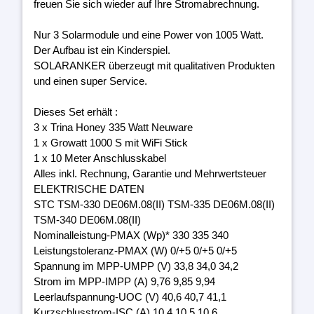
freuen Sie sich wieder auf Ihre Stromabrechnung.
Nur 3 Solarmodule und eine Power von 1005 Watt.
Der Aufbau ist ein Kinderspiel.
SOLARANKER überzeugt mit qualitativen Produkten
und einen super Service.
Dieses Set erhält :
3 x Trina Honey 335 Watt Neuware
1 x Growatt 1000 S mit WiFi Stick
1 x 10 Meter Anschlusskabel
Alles inkl. Rechnung, Garantie und Mehrwertsteuer
ELEKTRISCHE DATEN
STC TSM-330 DE06M.08(II) TSM-335 DE06M.08(II)
TSM-340 DE06M.08(II)
Nominalleistung-PMAX (Wp)* 330 335 340
Leistungstoleranz-PMAX (W) 0/+5 0/+5 0/+5
Spannung im MPP-UMPP (V) 33,8 34,0 34,2
Strom im MPP-IMPP (A) 9,76 9,85 9,94
Leerlaufspannung-UOC (V) 40,6 40,7 41,1
Kurzschlusstrom-ISC (A) 10,4 10,5 10,6