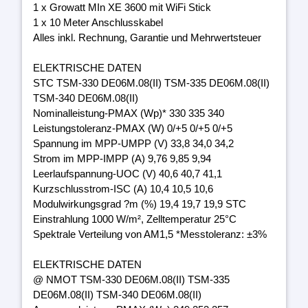
1 x Growatt MIn XE 3600 mit WiFi Stick
1 x 10 Meter Anschlusskabel
Alles inkl. Rechnung, Garantie und Mehrwertsteuer
ELEKTRISCHE DATEN
STC TSM-330 DE06M.08(II) TSM-335 DE06M.08(II)
TSM-340 DE06M.08(II)
Nominalleistung-PMAX (Wp)* 330 335 340
Leistungstoleranz-PMAX (W) 0/+5 0/+5 0/+5
Spannung im MPP-UMPP (V) 33,8 34,0 34,2
Strom im MPP-IMPP (A) 9,76 9,85 9,94
Leerlaufspannung-UOC (V) 40,6 40,7 41,1
Kurzschlusstrom-ISC (A) 10,4 10,5 10,6
Modulwirkungsgrad ?m (%) 19,4 19,7 19,9 STC
Einstrahlung 1000 W/m², Zelltemperatur 25°C
Spektrale Verteilung von AM1,5 *Messtoleranz: ±3%
ELEKTRISCHE DATEN
@ NMOT TSM-330 DE06M.08(II) TSM-335
DE06M.08(II) TSM-340 DE06M.08(II)