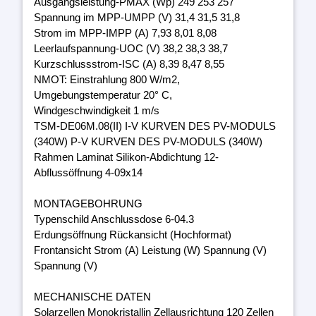
Ausgangsleistung-PMAX (Wp) 249 253 257
Spannung im MPP-UMPP (V) 31,4 31,5 31,8
Strom im MPP-IMPP (A) 7,93 8,01 8,08
Leerlaufspannung-UOC (V) 38,2 38,3 38,7
Kurzschlussstrom-ISC (A) 8,39 8,47 8,55
NMOT: Einstrahlung 800 W/m2,
Umgebungstemperatur 20° C,
Windgeschwindigkeit 1 m/s
TSM-DE06M.08(II) I-V KURVEN DES PV-MODULS
(340W) P-V KURVEN DES PV-MODULS (340W)
Rahmen Laminat Silikon-Abdichtung 12-
Abflussöffnung 4-09x14
MONTAGEBOHRUNG
Typenschild Anschlussdose 6-04.3
Erdungsöffnung Rückansicht (Hochformat)
Frontansicht Strom (A) Leistung (W) Spannung (V)
Spannung (V)
MECHANISCHE DATEN
Solarzellen Monokristallin Zellausrichtung 120 Zellen