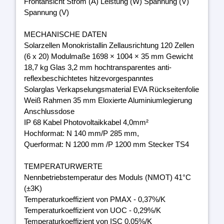
Frontansicht Strom (A) Leistung (W) Spannung (V)
Spannung (V)
MECHANISCHE DATEN
Solarzellen Monokristallin Zellausrichtung 120 Zellen
(6 x 20) Modulmaße 1698 × 1004 × 35 mm Gewicht
18,7 kg Glas 3,2 mm hochtransparentes anti-
reflexbeschichtetes hitzevorgespanntes
Solarglas Verkapselungsmaterial EVA Rückseitenfolie
Weiß Rahmen 35 mm Eloxierte Aluminiumlegierung
Anschlussdose
IP 68 Kabel Photovoltaikkabel 4,0mm²
Hochformat: N 140 mm/P 285 mm,
Querformat: N 1200 mm /P 1200 mm Stecker TS4
TEMPERATURWERTE
Nennbetriebstemperatur des Moduls (NMOT) 41°C
(±3K)
Temperaturkoeffizient von PMAX - 0,37%/K
Temperaturkoeffizient von UOC - 0,29%/K
Temperaturkoeffizient von ISC 0,05%/K