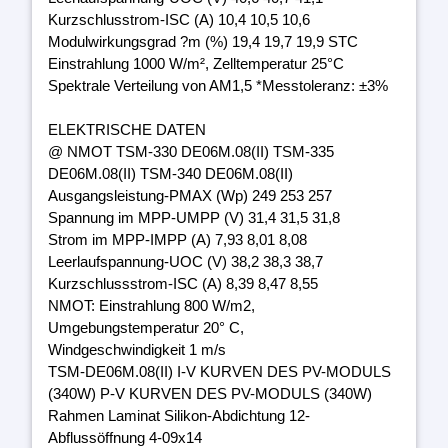
Kurzschlusstrom-ISC (A) 10,4 10,5 10,6
Modulwirkungsgrad ?m (%) 19,4 19,7 19,9 STC
Einstrahlung 1000 W/m², Zelltemperatur 25°C
Spektrale Verteilung von AM1,5 *Messtoleranz: ±3%
ELEKTRISCHE DATEN
@ NMOT TSM-330 DE06M.08(II) TSM-335
DE06M.08(II) TSM-340 DE06M.08(II)
Ausgangsleistung-PMAX (Wp) 249 253 257
Spannung im MPP-UMPP (V) 31,4 31,5 31,8
Strom im MPP-IMPP (A) 7,93 8,01 8,08
Leerlaufspannung-UOC (V) 38,2 38,3 38,7
Kurzschlussstrom-ISC (A) 8,39 8,47 8,55
NMOT: Einstrahlung 800 W/m2,
Umgebungstemperatur 20° C,
Windgeschwindigkeit 1 m/s
TSM-DE06M.08(II) I-V KURVEN DES PV-MODULS
(340W) P-V KURVEN DES PV-MODULS (340W)
Rahmen Laminat Silikon-Abdichtung 12-
Abflussöffnung 4-09x14