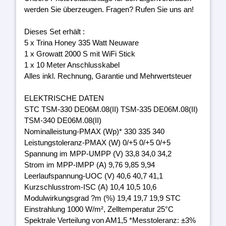
werden Sie überzeugen. Fragen? Rufen Sie uns an!
Dieses Set erhält :
5 x Trina Honey 335 Watt Neuware
1 x Growatt 2000 S mit WiFi Stick
1 x 10 Meter Anschlusskabel
Alles inkl. Rechnung, Garantie und Mehrwertsteuer
ELEKTRISCHE DATEN
STC TSM-330 DE06M.08(II) TSM-335 DE06M.08(II)
TSM-340 DE06M.08(II)
Nominalleistung-PMAX (Wp)* 330 335 340
Leistungstoleranz-PMAX (W) 0/+5 0/+5 0/+5
Spannung im MPP-UMPP (V) 33,8 34,0 34,2
Strom im MPP-IMPP (A) 9,76 9,85 9,94
Leerlaufspannung-UOC (V) 40,6 40,7 41,1
Kurzschlusstrom-ISC (A) 10,4 10,5 10,6
Modulwirkungsgrad ?m (%) 19,4 19,7 19,9 STC
Einstrahlung 1000 W/m², Zelltemperatur 25°C
Spektrale Verteilung von AM1,5 *Messtoleranz: ±3%