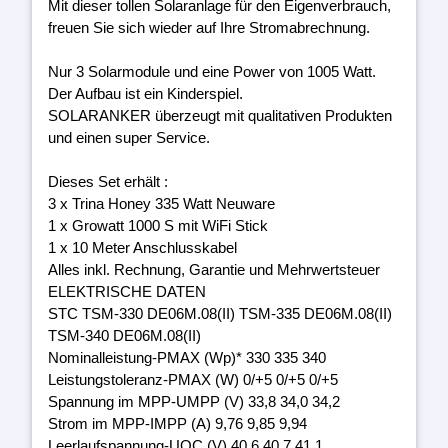
Mit dieser tollen Solaranlage für den Eigenverbrauch,
freuen Sie sich wieder auf Ihre Stromabrechnung.
Nur 3 Solarmodule und eine Power von 1005 Watt.
Der Aufbau ist ein Kinderspiel.
SOLARANKER überzeugt mit qualitativen Produkten
und einen super Service.
Dieses Set erhält :
3 x Trina Honey 335 Watt Neuware
1 x Growatt 1000 S mit WiFi Stick
1 x 10 Meter Anschlusskabel
Alles inkl. Rechnung, Garantie und Mehrwertsteuer
ELEKTRISCHE DATEN
STC TSM-330 DE06M.08(II) TSM-335 DE06M.08(II)
TSM-340 DE06M.08(II)
Nominalleistung-PMAX (Wp)* 330 335 340
Leistungstoleranz-PMAX (W) 0/+5 0/+5 0/+5
Spannung im MPP-UMPP (V) 33,8 34,0 34,2
Strom im MPP-IMPP (A) 9,76 9,85 9,94
Leerlaufspannung-UOC (V) 40,6 40,7 41,1