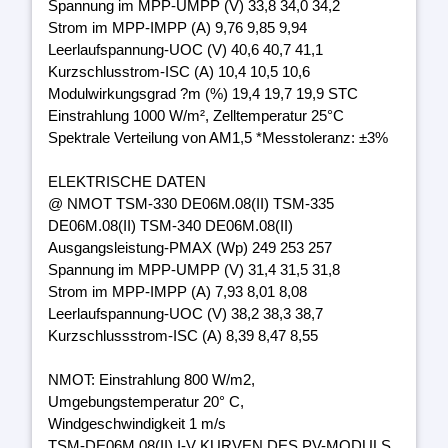
Spannung im MPP-UMPP (V) 33,8 34,0 34,2
Strom im MPP-IMPP (A) 9,76 9,85 9,94
Leerlaufspannung-UOC (V) 40,6 40,7 41,1
Kurzschlusstrom-ISC (A) 10,4 10,5 10,6
Modulwirkungsgrad ?m (%) 19,4 19,7 19,9 STC
Einstrahlung 1000 W/m², Zelltemperatur 25°C
Spektrale Verteilung von AM1,5 *Messtoleranz: ±3%
ELEKTRISCHE DATEN
@ NMOT TSM-330 DE06M.08(II) TSM-335
DE06M.08(II) TSM-340 DE06M.08(II)
Ausgangsleistung-PMAX (Wp) 249 253 257
Spannung im MPP-UMPP (V) 31,4 31,5 31,8
Strom im MPP-IMPP (A) 7,93 8,01 8,08
Leerlaufspannung-UOC (V) 38,2 38,3 38,7
Kurzschlussstrom-ISC (A) 8,39 8,47 8,55
NMOT: Einstrahlung 800 W/m2,
Umgebungstemperatur 20° C,
Windgeschwindigkeit 1 m/s
TSM-DE06M.08(II) I-V KURVEN DES PV-MODULS