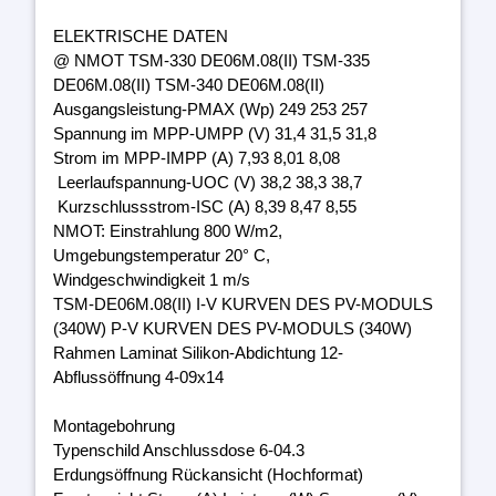
ELEKTRISCHE DATEN
@ NMOT TSM-330 DE06M.08(II) TSM-335
DE06M.08(II) TSM-340 DE06M.08(II)
Ausgangsleistung-PMAX (Wp) 249 253 257
Spannung im MPP-UMPP (V) 31,4 31,5 31,8
Strom im MPP-IMPP (A) 7,93 8,01 8,08
Leerlaufspannung-UOC (V) 38,2 38,3 38,7
Kurzschlussstrom-ISC (A) 8,39 8,47 8,55
NMOT: Einstrahlung 800 W/m2,
Umgebungstemperatur 20° C,
Windgeschwindigkeit 1 m/s
TSM-DE06M.08(II) I-V KURVEN DES PV-MODULS
(340W) P-V KURVEN DES PV-MODULS (340W)
Rahmen Laminat Silikon-Abdichtung 12-
Abflussöffnung 4-09x14
Montagebohrung
Typenschild Anschlussdose 6-04.3
Erdungsöffnung Rückansicht (Hochformat)