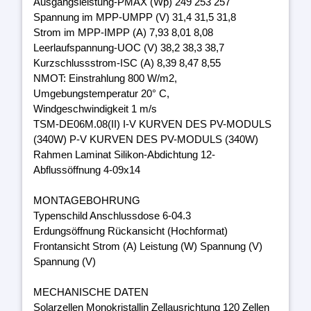
Ausgangsleistung-PMAX (Wp) 249 253 257
Spannung im MPP-UMPP (V) 31,4 31,5 31,8
Strom im MPP-IMPP (A) 7,93 8,01 8,08
Leerlaufspannung-UOC (V) 38,2 38,3 38,7
Kurzschlussstrom-ISC (A) 8,39 8,47 8,55
NMOT: Einstrahlung 800 W/m2,
Umgebungstemperatur 20° C,
Windgeschwindigkeit 1 m/s
TSM-DE06M.08(II) I-V KURVEN DES PV-MODULS
(340W) P-V KURVEN DES PV-MODULS (340W)
Rahmen Laminat Silikon-Abdichtung 12-
Abflussöffnung 4-09x14
MONTAGEBOHRUNG
Typenschild Anschlussdose 6-04.3
Erdungsöffnung Rückansicht (Hochformat)
Frontansicht Strom (A) Leistung (W) Spannung (V)
Spannung (V)
MECHANISCHE DATEN
Solarzellen Monokristallin Zellausrichtung 120 Zellen