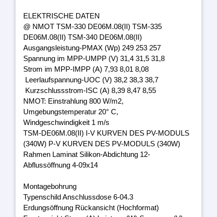
ELEKTRISCHE DATEN
@ NMOT TSM-330 DE06M.08(II) TSM-335
DE06M.08(II) TSM-340 DE06M.08(II)
Ausgangsleistung-PMAX (Wp) 249 253 257
Spannung im MPP-UMPP (V) 31,4 31,5 31,8
Strom im MPP-IMPP (A) 7,93 8,01 8,08
Leerlaufspannung-UOC (V) 38,2 38,3 38,7
Kurzschlussstrom-ISC (A) 8,39 8,47 8,55
NMOT: Einstrahlung 800 W/m2,
Umgebungstemperatur 20° C,
Windgeschwindigkeit 1 m/s
TSM-DE06M.08(II) I-V KURVEN DES PV-MODULS
(340W) P-V KURVEN DES PV-MODULS (340W)
Rahmen Laminat Silikon-Abdichtung 12-
Abflussöffnung 4-09x14
Montagebohrung
Typenschild Anschlussdose 6-04.3
Erdungsöffnung Rückansicht (Hochformat)