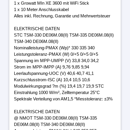
1 x Growatt MIn XE 3600 mit WiFi Stick
1 x 10 Meter Anschlusskabel
Alles inkl. Rechnung, Garantie und Mehrwertsteuer
ELEKTRISCHE DATEN
STC TSM-330 DE06M.08(II) TSM-335 DE06M.08(II)
TSM-340 DE06M.08(II)
Nominalleistung-PMAX (Wp)* 330 335 340
Leistungstoleranz-PMAX (W) 0/+5 0/+5 0/+5
Spannung im MPP-UMPP (V) 33,8 34,0 34,2
Strom im MPP-IMPP (A) 9,76 9,85 9,94
Leerlaufspannung-UOC (V) 40,6 40,7 41,1
Kurzschlusstrom-ISC (A) 10,4 10,5 10,6
Modulwirkungsgrad ?m (%) 19,4 19,7 19,9 STC
Einstrahlung 1000 W/m², Zelltemperatur 25°C
Spektrale Verteilung von AM1,5 *Messtoleranz: ±3%
ELEKTRISCHE DATEN
@ NMOT TSM-330 DE06M.08(II) TSM-335
DE06M.08(II) TSM-340 DE06M.08(II)