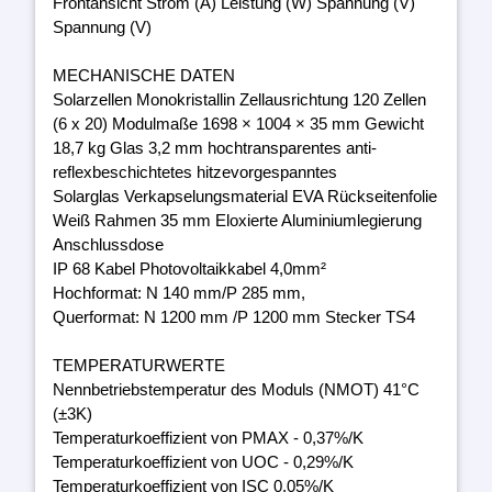
Frontansicht Strom (A) Leistung (W) Spannung (V)
Spannung (V)
MECHANISCHE DATEN
Solarzellen Monokristallin Zellausrichtung 120 Zellen
(6 x 20) Modulmaße 1698 × 1004 × 35 mm Gewicht
18,7 kg Glas 3,2 mm hochtransparentes anti-
reflexbeschichtetes hitzevorgespanntes
Solarglas Verkapselungsmaterial EVA Rückseitenfolie
Weiß Rahmen 35 mm Eloxierte Aluminiumlegierung
Anschlussdose
IP 68 Kabel Photovoltaikkabel 4,0mm²
Hochformat: N 140 mm/P 285 mm,
Querformat: N 1200 mm /P 1200 mm Stecker TS4
TEMPERATURWERTE
Nennbetriebstemperatur des Moduls (NMOT) 41°C
(±3K)
Temperaturkoeffizient von PMAX - 0,37%/K
Temperaturkoeffizient von UOC - 0,29%/K
Temperaturkoeffizient von ISC 0,05%/K