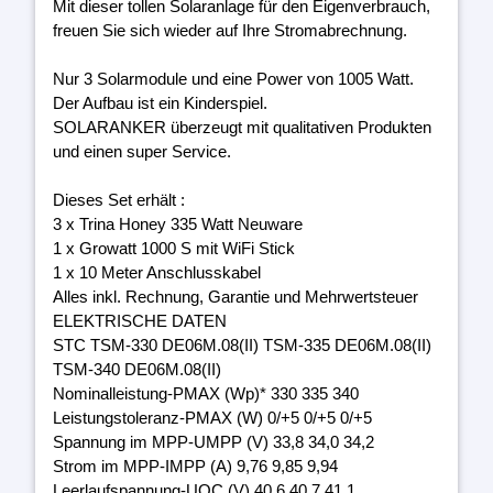
Mit dieser tollen Solaranlage für den Eigenverbrauch,
freuen Sie sich wieder auf Ihre Stromabrechnung.
Nur 3 Solarmodule und eine Power von 1005 Watt.
Der Aufbau ist ein Kinderspiel.
SOLARANKER überzeugt mit qualitativen Produkten
und einen super Service.
Dieses Set erhält :
3 x Trina Honey 335 Watt Neuware
1 x Growatt 1000 S mit WiFi Stick
1 x 10 Meter Anschlusskabel
Alles inkl. Rechnung, Garantie und Mehrwertsteuer
ELEKTRISCHE DATEN
STC TSM-330 DE06M.08(II) TSM-335 DE06M.08(II)
TSM-340 DE06M.08(II)
Nominalleistung-PMAX (Wp)* 330 335 340
Leistungstoleranz-PMAX (W) 0/+5 0/+5 0/+5
Spannung im MPP-UMPP (V) 33,8 34,0 34,2
Strom im MPP-IMPP (A) 9,76 9,85 9,94
Leerlaufspannung-UOC (V) 40,6 40,7 41,1