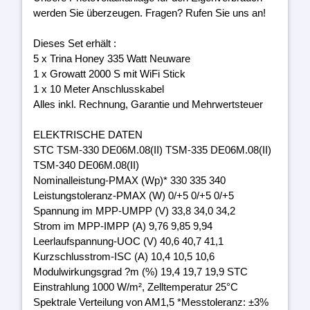
werden Sie überzeugen. Fragen? Rufen Sie uns an!
Dieses Set erhält :
5 x Trina Honey 335 Watt Neuware
1 x Growatt 2000 S mit WiFi Stick
1 x 10 Meter Anschlusskabel
Alles inkl. Rechnung, Garantie und Mehrwertsteuer
ELEKTRISCHE DATEN
STC TSM-330 DE06M.08(II) TSM-335 DE06M.08(II)
TSM-340 DE06M.08(II)
Nominalleistung-PMAX (Wp)* 330 335 340
Leistungstoleranz-PMAX (W) 0/+5 0/+5 0/+5
Spannung im MPP-UMPP (V) 33,8 34,0 34,2
Strom im MPP-IMPP (A) 9,76 9,85 9,94
Leerlaufspannung-UOC (V) 40,6 40,7 41,1
Kurzschlusstrom-ISC (A) 10,4 10,5 10,6
Modulwirkungsgrad ?m (%) 19,4 19,7 19,9 STC
Einstrahlung 1000 W/m², Zelltemperatur 25°C
Spektrale Verteilung von AM1,5 *Messtoleranz: ±3%