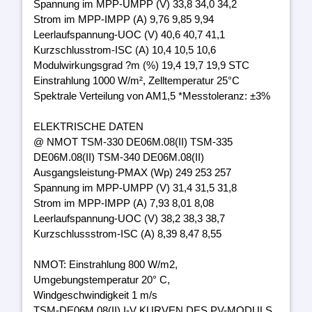
Spannung im MPP-UMPP (V) 33,8 34,0 34,2
Strom im MPP-IMPP (A) 9,76 9,85 9,94
Leerlaufspannung-UOC (V) 40,6 40,7 41,1
Kurzschlusstrom-ISC (A) 10,4 10,5 10,6
Modulwirkungsgrad ?m (%) 19,4 19,7 19,9 STC
Einstrahlung 1000 W/m², Zelltemperatur 25°C
Spektrale Verteilung von AM1,5 *Messtoleranz: ±3%
ELEKTRISCHE DATEN
@ NMOT TSM-330 DE06M.08(II) TSM-335
DE06M.08(II) TSM-340 DE06M.08(II)
Ausgangsleistung-PMAX (Wp) 249 253 257
Spannung im MPP-UMPP (V) 31,4 31,5 31,8
Strom im MPP-IMPP (A) 7,93 8,01 8,08
Leerlaufspannung-UOC (V) 38,2 38,3 38,7
Kurzschlussstrom-ISC (A) 8,39 8,47 8,55
NMOT: Einstrahlung 800 W/m2,
Umgebungstemperatur 20° C,
Windgeschwindigkeit 1 m/s
TSM-DE06M.08(II) I-V KURVEN DES PV-MODULS