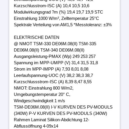
Kurzschlusstrom-ISC (A) 10,4 10,5 10,6
Modulwirkungsgrad ?m (%) 19,4 19,7 19,9 STC
Einstrahlung 1000 W/m², Zelltemperatur 25°C
Spektrale Verteilung von AM1,5 *Messtoleranz: ±3%
ELEKTRISCHE DATEN
@ NMOT TSM-330 DE06M.08(II) TSM-335
DE06M.08(II) TSM-340 DE06M.08(II)
Ausgangsleistung-PMAX (Wp) 249 253 257
Spannung im MPP-UMPP (V) 31,4 31,5 31,8
Strom im MPP-IMPP (A) 7,93 8,01 8,08
Leerlaufspannung-UOC (V) 38,2 38,3 38,7
Kurzschlussstrom-ISC (A) 8,39 8,47 8,55
NMOT: Einstrahlung 800 W/m2,
Umgebungstemperatur 20° C,
Windgeschwindigkeit 1 m/s
TSM-DE06M.08(II) I-V KURVEN DES PV-MODULS
(340W) P-V KURVEN DES PV-MODULS (340W)
Rahmen Laminat Silikon-Abdichtung 12-
Abflussöffnung 4-09x14