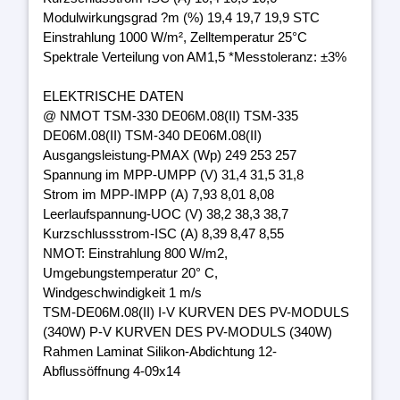
Modulwirkungsgrad ?m (%) 19,4 19,7 19,9 STC
Einstrahlung 1000 W/m², Zelltemperatur 25°C
Spektrale Verteilung von AM1,5 *Messtoleranz: ±3%
ELEKTRISCHE DATEN
@ NMOT TSM-330 DE06M.08(II) TSM-335
DE06M.08(II) TSM-340 DE06M.08(II)
Ausgangsleistung-PMAX (Wp) 249 253 257
Spannung im MPP-UMPP (V) 31,4 31,5 31,8
Strom im MPP-IMPP (A) 7,93 8,01 8,08
Leerlaufspannung-UOC (V) 38,2 38,3 38,7
Kurzschlussstrom-ISC (A) 8,39 8,47 8,55
NMOT: Einstrahlung 800 W/m2,
Umgebungstemperatur 20° C,
Windgeschwindigkeit 1 m/s
TSM-DE06M.08(II) I-V KURVEN DES PV-MODULS
(340W) P-V KURVEN DES PV-MODULS (340W)
Rahmen Laminat Silikon-Abdichtung 12-
Abflussöffnung 4-09x14