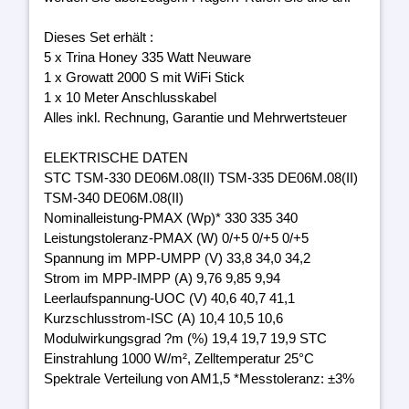
Dieses Set erhält :
5 x Trina Honey 335 Watt Neuware
1 x Growatt 2000 S mit WiFi Stick
1 x 10 Meter Anschlusskabel
Alles inkl. Rechnung, Garantie und Mehrwertsteuer
ELEKTRISCHE DATEN
STC TSM-330 DE06M.08(II) TSM-335 DE06M.08(II)
TSM-340 DE06M.08(II)
Nominalleistung-PMAX (Wp)* 330 335 340
Leistungstoleranz-PMAX (W) 0/+5 0/+5 0/+5
Spannung im MPP-UMPP (V) 33,8 34,0 34,2
Strom im MPP-IMPP (A) 9,76 9,85 9,94
Leerlaufspannung-UOC (V) 40,6 40,7 41,1
Kurzschlusstrom-ISC (A) 10,4 10,5 10,6
Modulwirkungsgrad ?m (%) 19,4 19,7 19,9 STC
Einstrahlung 1000 W/m², Zelltemperatur 25°C
Spektrale Verteilung von AM1,5 *Messtoleranz: ±3%