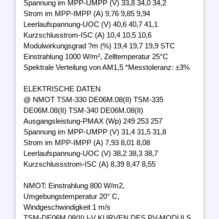
Spannung im MPP-UMPP (V) 33,8 34,0 34,2
Strom im MPP-IMPP (A) 9,76 9,85 9,94
Leerlaufspannung-UOC (V) 40,6 40,7 41,1
Kurzschlusstrom-ISC (A) 10,4 10,5 10,6
Modulwirkungsgrad ?m (%) 19,4 19,7 19,9 STC
Einstrahlung 1000 W/m², Zelltemperatur 25°C
Spektrale Verteilung von AM1,5 *Messtoleranz: ±3%
ELEKTRISCHE DATEN
@ NMOT TSM-330 DE06M.08(II) TSM-335
DE06M.08(II) TSM-340 DE06M.08(II)
Ausgangsleistung-PMAX (Wp) 249 253 257
Spannung im MPP-UMPP (V) 31,4 31,5 31,8
Strom im MPP-IMPP (A) 7,93 8,01 8,08
Leerlaufspannung-UOC (V) 38,2 38,3 38,7
Kurzschlussstrom-ISC (A) 8,39 8,47 8,55
NMOT: Einstrahlung 800 W/m2,
Umgebungstemperatur 20° C,
Windgeschwindigkeit 1 m/s
TSM-DE06M.08(II) I-V KURVEN DES PV-MODULS