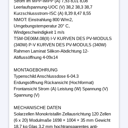
Strom im MPP-IMPP (A) 7,93 8,01 8,08
Leerlaufspannung-UOC (V) 38,2 38,3 38,7
Kurzschlussstrom-ISC (A) 8,39 8,47 8,55
NMOT: Einstrahlung 800 W/m2,
Umgebungstemperatur 20° C,
Windgeschwindigkeit 1 m/s
TSM-DE06M.08(II) I-V KURVEN DES PV-MODULS
(340W) P-V KURVEN DES PV-MODULS (340W)
Rahmen Laminat Silikon-Abdichtung 12-
Abflussöffnung 4-09x14
MONTAGEBOHRUNG
Typenschild Anschlussdose 6-04.3
Erdungsöffnung Rückansicht (Hochformat)
Frontansicht Strom (A) Leistung (W) Spannung (V)
Spannung (V)
MECHANISCHE DATEN
Solarzellen Monokristallin Zellausrichtung 120 Zellen
(6 x 20) Modulmaße 1698 × 1004 × 35 mm Gewicht
18,7 kg Glas 3,2 mm hochtransparentes anti-