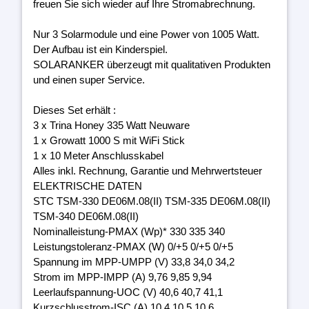
freuen Sie sich wieder auf Ihre Stromabrechnung.
Nur 3 Solarmodule und eine Power von 1005 Watt.
Der Aufbau ist ein Kinderspiel.
SOLARANKER überzeugt mit qualitativen Produkten
und einen super Service.
Dieses Set erhält :
3 x Trina Honey 335 Watt Neuware
1 x Growatt 1000 S mit WiFi Stick
1 x 10 Meter Anschlusskabel
Alles inkl. Rechnung, Garantie und Mehrwertsteuer
ELEKTRISCHE DATEN
STC TSM-330 DE06M.08(II) TSM-335 DE06M.08(II)
TSM-340 DE06M.08(II)
Nominalleistung-PMAX (Wp)* 330 335 340
Leistungstoleranz-PMAX (W) 0/+5 0/+5 0/+5
Spannung im MPP-UMPP (V) 33,8 34,0 34,2
Strom im MPP-IMPP (A) 9,76 9,85 9,94
Leerlaufspannung-UOC (V) 40,6 40,7 41,1
Kurzschlusstrom-ISC (A) 10,4 10,5 10,6