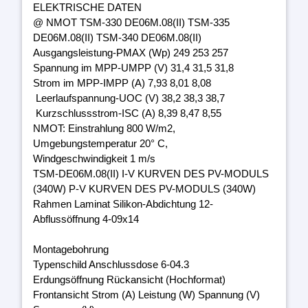
ELEKTRISCHE DATEN
@ NMOT TSM-330 DE06M.08(II) TSM-335
DE06M.08(II) TSM-340 DE06M.08(II)
Ausgangsleistung-PMAX (Wp) 249 253 257
Spannung im MPP-UMPP (V) 31,4 31,5 31,8
Strom im MPP-IMPP (A) 7,93 8,01 8,08
Leerlaufspannung-UOC (V) 38,2 38,3 38,7
Kurzschlussstrom-ISC (A) 8,39 8,47 8,55
NMOT: Einstrahlung 800 W/m2,
Umgebungstemperatur 20° C,
Windgeschwindigkeit 1 m/s
TSM-DE06M.08(II) I-V KURVEN DES PV-MODULS
(340W) P-V KURVEN DES PV-MODULS (340W)
Rahmen Laminat Silikon-Abdichtung 12-
Abflussöffnung 4-09x14
Montagebohrung
Typenschild Anschlussdose 6-04.3
Erdungsöffnung Rückansicht (Hochformat)
Frontansicht Strom (A) Leistung (W) Spannung (V)