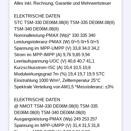
Alles inkl. Rechnung, Garantie und Mehrwertsteuer
ELEKTRISCHE DATEN
STC TSM-330 DE06M.08(II) TSM-335 DE06M.08(II)
TSM-340 DE06M.08(II)
Nominalleistung-PMAX (Wp)* 330 335 340
Leistungstoleranz-PMAX (W) 0/+5 0/+5 0/+5
Spannung im MPP-UMPP (V) 33,8 34,0 34,2
Strom im MPP-IMPP (A) 9,76 9,85 9,94
Leerlaufspannung-UOC (V) 40,6 40,7 41,1
Kurzschlusstrom-ISC (A) 10,4 10,5 10,6
Modulwirkungsgrad ?m (%) 19,4 19,7 19,9 STC
Einstrahlung 1000 W/m², Zelltemperatur 25°C
Spektrale Verteilung von AM1,5 *Messtoleranz: ±3%
ELEKTRISCHE DATEN
@ NMOT TSM-330 DE06M.08(II) TSM-335
DE06M.08(II) TSM-340 DE06M.08(II)
Ausgangsleistung-PMAX (Wp) 249 253 257
Spannung im MPP-UMPP (V) 31,4 31,5 31,8