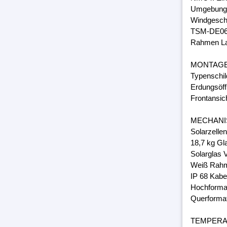
Umgebungs
Windgeschw
TSM-DE06
Rahmen Lam
MONTAG
Typenschil
Erdungsöff
Frontansic
MECHANI
Solarzelle
18,7 kg Gl
Solarglas 
Weiß Rahm
IP 68 Kabe
Hochforma
Querforma
TEMPER