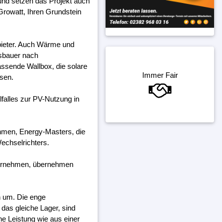
 und setzen das Projekt auch
Growatt, Ihren Grundstein
bieter. Auch Wärme und
gsbauer nach
assende Wallbox, die solare
Immer Fair
ssen.
falles zur PV-Nutzung in
ehmen, Energy-Masters, die
echselrichters.
ternehmen, übernehmen
h um. Die enge
das gleiche Lager, sind
ine Leistung wie aus einer