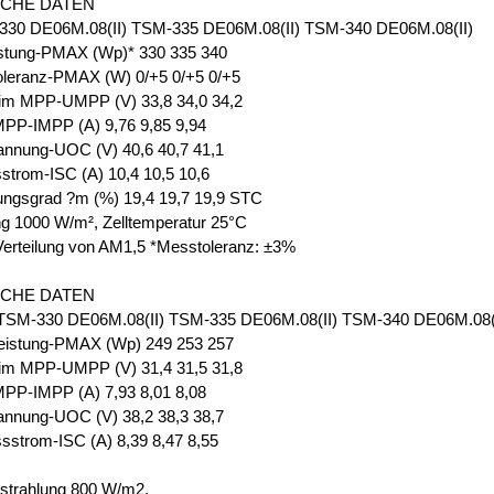
SCHE DATEN
30 DE06M.08(II) TSM-335 DE06M.08(II) TSM-340 DE06M.08(II)
istung-PMAX (Wp)* 330 335 340
oleranz-PMAX (W) 0/+5 0/+5 0/+5
im MPP-UMPP (V) 33,8 34,0 34,2
PP-IMPP (A) 9,76 9,85 9,94
annung-UOC (V) 40,6 40,7 41,1
strom-ISC (A) 10,4 10,5 10,6
ungsgrad ?m (%) 19,4 19,7 19,9 STC
ng 1000 W/m², Zelltemperatur 25°C
Verteilung von AM1,5 *Messtoleranz: ±3%
SCHE DATEN
M-330 DE06M.08(II) TSM-335 DE06M.08(II) TSM-340 DE06M.08(I
eistung-PMAX (Wp) 249 253 257
im MPP-UMPP (V) 31,4 31,5 31,8
PP-IMPP (A) 7,93 8,01 8,08
annung-UOC (V) 38,2 38,3 38,7
sstrom-ISC (A) 8,39 8,47 8,55
strahlung 800 W/m2,