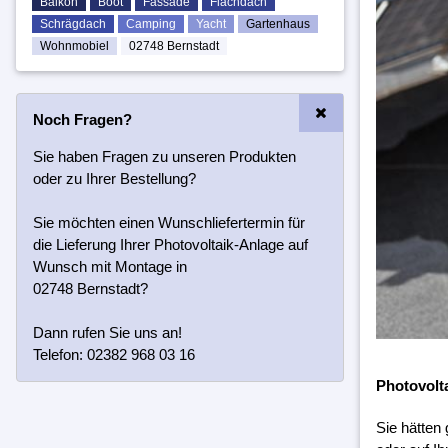
Balkon
Boot
Fassade
Flachdach
Schrägdach
Camping
Yacht
Gartenhaus
Wohnmobiel
02748 Bernstadt
Noch Fragen?
Sie haben Fragen zu unseren Produkten
oder zu Ihrer Bestellung?
Sie möchten einen Wunschliefertermin für
die Lieferung Ihrer Photovoltaik-Anlage auf
Wunsch mit Montage in
02748 Bernstadt?
Dann rufen Sie uns an!
Telefon: 02382 968 03 16
Photovolt
Sie hätten