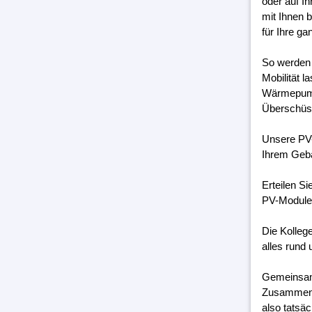
oder auf I
mit Ihnen 
für Ihre g
So werden 
Mobilität 
Wärmepumpe
Überschüss
Unsere PV-
Ihrem Geb
Erteilen S
PV-Module 
Die Kolleg
alles rund 
Gemeinsam 
Zusammenar
also tatsäc