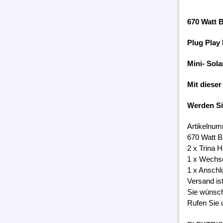
670 Watt 
Plug Play
Mini- Sola
Mit dieser
Werden S
Artikelnum
670 Watt B
2 x Trina 
1 x Wechs
1 x Anschl
Versand is
Sie wünsch
Rufen Sie 