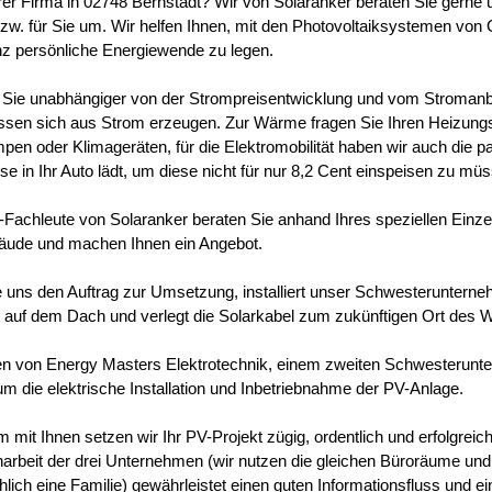
hrer Firma in 02748 Bernstadt? Wir von Solaranker beraten Sie gerne
bzw. für Sie um. Wir helfen Ihnen, mit den Photovoltaiksystemen von 
anz persönliche Energiewende zu legen.
Sie unabhängiger von der Strompreisentwicklung und vom Stroman
lassen sich aus Strom erzeugen. Zur Wärme fragen Sie Ihren Heizun
n oder Klimageräten, für die Elektromobilität haben wir auch die p
e in Ihr Auto lädt, um diese nicht für nur 8,2 Cent einspeisen zu mü
Fachleute von Solaranker beraten Sie anhand Ihres speziellen Einzel
äude und machen Ihnen ein Angebot.
ie uns den Auftrag zur Umsetzung, installiert unser Schwesteruntern
auf dem Dach und verlegt die Solarkabel zum zukünftigen Ort des W
en von Energy Masters Elektrotechnik, einem zweiten Schwesterun
um die elektrische Installation und Inbetriebnahme der PV-Anlage.
mit Ihnen setzen wir Ihr PV-Projekt zügig, ordentlich und erfolgreic
beit der drei Unternehmen (wir nutzen die gleichen Büroräume und 
hlich eine Familie) gewährleistet einen guten Informationsfluss und e