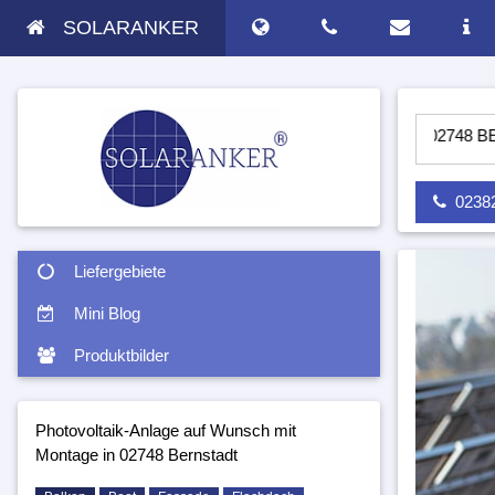
SOLARANKER
PV ANLAGE AUF WUNSCH MIT MONTAGE IN 02748 BERNSTADT
02382 
Liefergebiete
Mini Blog
Produktbilder
Photovoltaik-Anlage auf Wunsch mit
Montage in 02748 Bernstadt