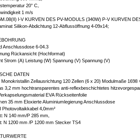
temperatur 20° C,
indigkeit 1 m/s
M.08(II) I-V KURVEN DES PV-MODULS (340W) P-V KURVEN D
inat Silikon-Abdichtung 12-Abflussöffnung 4-09x14;
EBOHRUNG
d Anschlussdose 6-04.3
nung Rückansicht (Hochformat)
ht Strom (A) Leistung (W) Spannung (V) Spannung (V)
SCHE DATEN
n Monokristallin Zellausrichtung 120 Zellen (6 x 20) Modulmaße 169
as 3,2 mm hochtransparentes anti-reflexbeschichtetes hitzevorgespa
Verkapselungsmaterial EVA Rückseitenfolie
en 35 mm Eloxierte Aluminiumlegierung Anschlussdose
l Photovoltaikkabel 4,0mm²
t: N 140 mm/P 285 mm,
t: N 1200 mm /P 1200 mm Stecker TS4
ATURWERTE