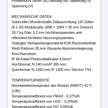
Frontansicht Strom (A) Leistung (W) Spannung (V)
Spannung (V)
MECHANISCHE DATEN
Solarzellen Monokristallin Zellausrichtung 120 Zellen
(6 x 20) Modulmaße 1698 × 1004 × 35 mm Gewicht
18,7 kg Glas 3,2 mm hochtransparentes anti-
reflexbeschichtetes hitzevorgespanntes
Solarglas Verkapselungsmaterial EVA Rückseitenfolie
Weiß Rahmen 35 mm Eloxierte Aluminiumlegierung
Anschlussdose
IP 68 Kabel Photovoltaikkabel 4,0mm²
Hochformat: N 140 mm/P 285 mm,
Querformat: N 1200 mm /P 1200 mm Stecker TS4
TEMPERATURWERTE
Nennbetriebstemperatur des Moduls (NMOT) 41°C
(±3K)
Temperaturkoeffizient von PMAX - 0,37%/K
Temperaturkoeffizient von UOC - 0,29%/K
Temperaturkoeffizient von ISC 0,05%/K