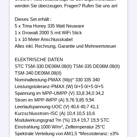
werden Sie überzeugen. Fragen? Rufen Sie uns an!
Dieses Set erhält :
5 x Trina Honey 335 Watt Neuware
1 x Growatt 2000 S mit WiFi Stick
1 x 10 Meter Anschlusskabel
Alles inkl. Rechnung, Garantie und Mehrwertsteuer
ELEKTRISCHE DATEN
STC TSM-330 DE06M.08(II) TSM-335 DE06M.08(II)
TSM-340 DE06M.08(II)
Nominalleistung-PMAX (Wp)* 330 335 340
Leistungstoleranz-PMAX (W) 0/+5 0/+5 0/+5
Spannung im MPP-UMPP (V) 33,8 34,0 34,2
Strom im MPP-IMPP (A) 9,76 9,85 9,94
Leerlaufspannung-UOC (V) 40,6 40,7 41,1
Kurzschlusstrom-ISC (A) 10,4 10,5 10,6
Modulwirkungsgrad ?m (%) 19,4 19,7 19,9 STC
Einstrahlung 1000 W/m², Zelltemperatur 25°C
Spektrale Verteilung von AM1,5 *Messtoleranz: ±3%