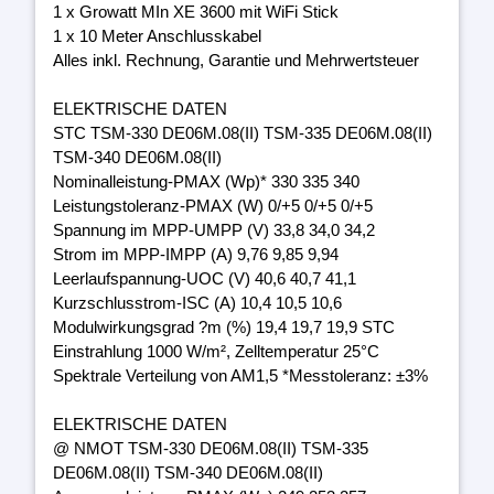
1 x Growatt MIn XE 3600 mit WiFi Stick
1 x 10 Meter Anschlusskabel
Alles inkl. Rechnung, Garantie und Mehrwertsteuer
ELEKTRISCHE DATEN
STC TSM-330 DE06M.08(II) TSM-335 DE06M.08(II)
TSM-340 DE06M.08(II)
Nominalleistung-PMAX (Wp)* 330 335 340
Leistungstoleranz-PMAX (W) 0/+5 0/+5 0/+5
Spannung im MPP-UMPP (V) 33,8 34,0 34,2
Strom im MPP-IMPP (A) 9,76 9,85 9,94
Leerlaufspannung-UOC (V) 40,6 40,7 41,1
Kurzschlusstrom-ISC (A) 10,4 10,5 10,6
Modulwirkungsgrad ?m (%) 19,4 19,7 19,9 STC
Einstrahlung 1000 W/m², Zelltemperatur 25°C
Spektrale Verteilung von AM1,5 *Messtoleranz: ±3%
ELEKTRISCHE DATEN
@ NMOT TSM-330 DE06M.08(II) TSM-335
DE06M.08(II) TSM-340 DE06M.08(II)