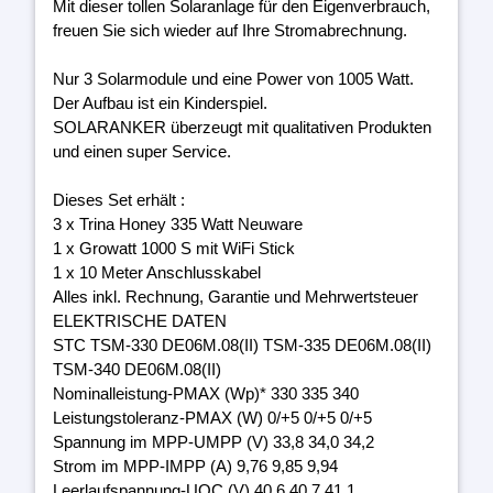
Mit dieser tollen Solaranlage für den Eigenverbrauch,
freuen Sie sich wieder auf Ihre Stromabrechnung.
Nur 3 Solarmodule und eine Power von 1005 Watt.
Der Aufbau ist ein Kinderspiel.
SOLARANKER überzeugt mit qualitativen Produkten
und einen super Service.
Dieses Set erhält :
3 x Trina Honey 335 Watt Neuware
1 x Growatt 1000 S mit WiFi Stick
1 x 10 Meter Anschlusskabel
Alles inkl. Rechnung, Garantie und Mehrwertsteuer
ELEKTRISCHE DATEN
STC TSM-330 DE06M.08(II) TSM-335 DE06M.08(II)
TSM-340 DE06M.08(II)
Nominalleistung-PMAX (Wp)* 330 335 340
Leistungstoleranz-PMAX (W) 0/+5 0/+5 0/+5
Spannung im MPP-UMPP (V) 33,8 34,0 34,2
Strom im MPP-IMPP (A) 9,76 9,85 9,94
Leerlaufspannung-UOC (V) 40,6 40,7 41,1