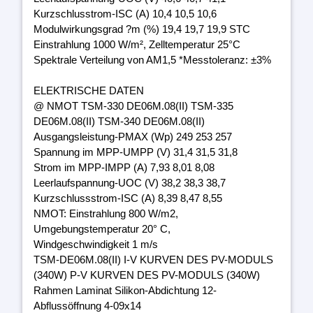
Kurzschlusstrom-ISC (A) 10,4 10,5 10,6
Modulwirkungsgrad ?m (%) 19,4 19,7 19,9 STC
Einstrahlung 1000 W/m², Zelltemperatur 25°C
Spektrale Verteilung von AM1,5 *Messtoleranz: ±3%
ELEKTRISCHE DATEN
@ NMOT TSM-330 DE06M.08(II) TSM-335
DE06M.08(II) TSM-340 DE06M.08(II)
Ausgangsleistung-PMAX (Wp) 249 253 257
Spannung im MPP-UMPP (V) 31,4 31,5 31,8
Strom im MPP-IMPP (A) 7,93 8,01 8,08
Leerlaufspannung-UOC (V) 38,2 38,3 38,7
Kurzschlussstrom-ISC (A) 8,39 8,47 8,55
NMOT: Einstrahlung 800 W/m2,
Umgebungstemperatur 20° C,
Windgeschwindigkeit 1 m/s
TSM-DE06M.08(II) I-V KURVEN DES PV-MODULS
(340W) P-V KURVEN DES PV-MODULS (340W)
Rahmen Laminat Silikon-Abdichtung 12-
Abflussöffnung 4-09x14