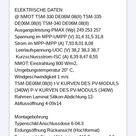
ELEKTRISCHE DATEN
@ NMOT TSM-330 DE06M.08(II) TSM-335
DE06M.08(II) TSM-340 DE06M.08(II)
Ausgangsleistung-PMAX (Wp) 249 253 257
Spannung im MPP-UMPP (V) 31,4 31,5 31,8
Strom im MPP-IMPP (A) 7,93 8,01 8,08
Leerlaufspannung-UOC (V) 38,2 38,3 38,7
Kurzschlussstrom-ISC (A) 8,39 8,47 8,55
NMOT: Einstrahlung 800 W/m2,
Umgebungstemperatur 20° C,
Windgeschwindigkeit 1 m/s
TSM-DE06M.08(II) I-V KURVEN DES PV-MODULS
(340W) P-V KURVEN DES PV-MODULS (340W)
Rahmen Laminat Silikon-Abdichtung 12-
Abflussöffnung 4-09x14
Montagebohrung
Typenschild Anschlussdose 6-04.3
Erdungsöffnung Rückansicht (Hochformat)