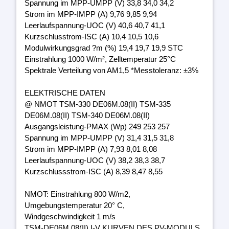
Spannung im MPP-UMPP (V) 33,8 34,0 34,2
Strom im MPP-IMPP (A) 9,76 9,85 9,94
Leerlaufspannung-UOC (V) 40,6 40,7 41,1
Kurzschlusstrom-ISC (A) 10,4 10,5 10,6
Modulwirkungsgrad ?m (%) 19,4 19,7 19,9 STC
Einstrahlung 1000 W/m², Zelltemperatur 25°C
Spektrale Verteilung von AM1,5 *Messtoleranz: ±3%
ELEKTRISCHE DATEN
@ NMOT TSM-330 DE06M.08(II) TSM-335
DE06M.08(II) TSM-340 DE06M.08(II)
Ausgangsleistung-PMAX (Wp) 249 253 257
Spannung im MPP-UMPP (V) 31,4 31,5 31,8
Strom im MPP-IMPP (A) 7,93 8,01 8,08
Leerlaufspannung-UOC (V) 38,2 38,3 38,7
Kurzschlussstrom-ISC (A) 8,39 8,47 8,55
NMOT: Einstrahlung 800 W/m2,
Umgebungstemperatur 20° C,
Windgeschwindigkeit 1 m/s
TSM-DE06M.08(II) I-V KURVEN DES PV-MODULS