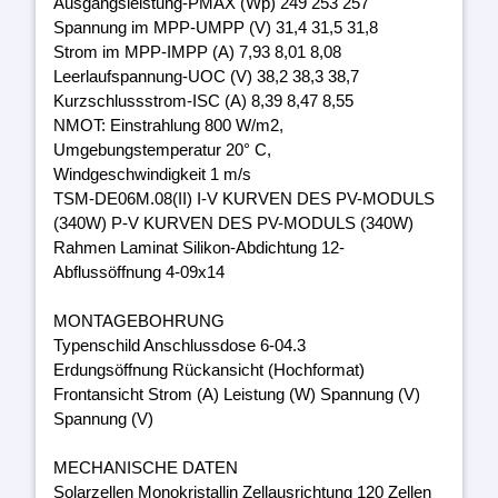
Ausgangsleistung-PMAX (Wp) 249 253 257
Spannung im MPP-UMPP (V) 31,4 31,5 31,8
Strom im MPP-IMPP (A) 7,93 8,01 8,08
Leerlaufspannung-UOC (V) 38,2 38,3 38,7
Kurzschlussstrom-ISC (A) 8,39 8,47 8,55
NMOT: Einstrahlung 800 W/m2,
Umgebungstemperatur 20° C,
Windgeschwindigkeit 1 m/s
TSM-DE06M.08(II) I-V KURVEN DES PV-MODULS
(340W) P-V KURVEN DES PV-MODULS (340W)
Rahmen Laminat Silikon-Abdichtung 12-
Abflussöffnung 4-09x14
MONTAGEBOHRUNG
Typenschild Anschlussdose 6-04.3
Erdungsöffnung Rückansicht (Hochformat)
Frontansicht Strom (A) Leistung (W) Spannung (V)
Spannung (V)
MECHANISCHE DATEN
Solarzellen Monokristallin Zellausrichtung 120 Zellen