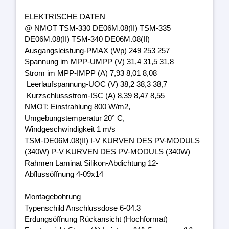
ELEKTRISCHE DATEN
@ NMOT TSM-330 DE06M.08(II) TSM-335
DE06M.08(II) TSM-340 DE06M.08(II)
Ausgangsleistung-PMAX (Wp) 249 253 257
Spannung im MPP-UMPP (V) 31,4 31,5 31,8
Strom im MPP-IMPP (A) 7,93 8,01 8,08
Leerlaufspannung-UOC (V) 38,2 38,3 38,7
Kurzschlussstrom-ISC (A) 8,39 8,47 8,55
NMOT: Einstrahlung 800 W/m2,
Umgebungstemperatur 20° C,
Windgeschwindigkeit 1 m/s
TSM-DE06M.08(II) I-V KURVEN DES PV-MODULS
(340W) P-V KURVEN DES PV-MODULS (340W)
Rahmen Laminat Silikon-Abdichtung 12-
Abflussöffnung 4-09x14
Montagebohrung
Typenschild Anschlussdose 6-04.3
Erdungsöffnung Rückansicht (Hochformat)