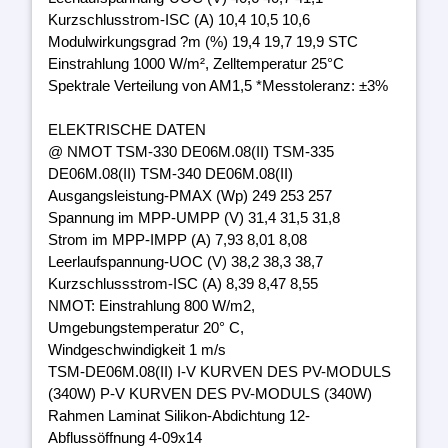
Kurzschlusstrom-ISC (A) 10,4 10,5 10,6
Modulwirkungsgrad ?m (%) 19,4 19,7 19,9 STC
Einstrahlung 1000 W/m², Zelltemperatur 25°C
Spektrale Verteilung von AM1,5 *Messtoleranz: ±3%
ELEKTRISCHE DATEN
@ NMOT TSM-330 DE06M.08(II) TSM-335
DE06M.08(II) TSM-340 DE06M.08(II)
Ausgangsleistung-PMAX (Wp) 249 253 257
Spannung im MPP-UMPP (V) 31,4 31,5 31,8
Strom im MPP-IMPP (A) 7,93 8,01 8,08
Leerlaufspannung-UOC (V) 38,2 38,3 38,7
Kurzschlussstrom-ISC (A) 8,39 8,47 8,55
NMOT: Einstrahlung 800 W/m2,
Umgebungstemperatur 20° C,
Windgeschwindigkeit 1 m/s
TSM-DE06M.08(II) I-V KURVEN DES PV-MODULS
(340W) P-V KURVEN DES PV-MODULS (340W)
Rahmen Laminat Silikon-Abdichtung 12-
Abflussöffnung 4-09x14