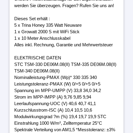
werden Sie überzeugen. Fragen? Rufen Sie uns an!
Dieses Set erhält :
5 x Trina Honey 335 Watt Neuware
1 x Growatt 2000 S mit WiFi Stick
1 x 10 Meter Anschlusskabel
Alles inkl. Rechnung, Garantie und Mehrwertsteuer
ELEKTRISCHE DATEN
STC TSM-330 DE06M.08(II) TSM-335 DE06M.08(II)
TSM-340 DE06M.08(II)
Nominalleistung-PMAX (Wp)* 330 335 340
Leistungstoleranz-PMAX (W) 0/+5 0/+5 0/+5
Spannung im MPP-UMPP (V) 33,8 34,0 34,2
Strom im MPP-IMPP (A) 9,76 9,85 9,94
Leerlaufspannung-UOC (V) 40,6 40,7 41,1
Kurzschlusstrom-ISC (A) 10,4 10,5 10,6
Modulwirkungsgrad ?m (%) 19,4 19,7 19,9 STC
Einstrahlung 1000 W/m², Zelltemperatur 25°C
Spektrale Verteilung von AM1,5 *Messtoleranz: ±3%