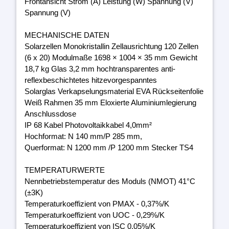
Frontansicht Strom (A) Leistung (W) Spannung (V)
Spannung (V)
MECHANISCHE DATEN
Solarzellen Monokristallin Zellausrichtung 120 Zellen
(6 x 20) Modulmaße 1698 × 1004 × 35 mm Gewicht
18,7 kg Glas 3,2 mm hochtransparentes anti-
reflexbeschichtetes hitzevorgespanntes
Solarglas Verkapselungsmaterial EVA Rückseitenfolie
Weiß Rahmen 35 mm Eloxierte Aluminiumlegierung
Anschlussdose
IP 68 Kabel Photovoltaikkabel 4,0mm²
Hochformat: N 140 mm/P 285 mm,
Querformat: N 1200 mm /P 1200 mm Stecker TS4
TEMPERATURWERTE
Nennbetriebstemperatur des Moduls (NMOT) 41°C
(±3K)
Temperaturkoeffizient von PMAX - 0,37%/K
Temperaturkoeffizient von UOC - 0,29%/K
Temperaturkoeffizient von ISC 0,05%/K