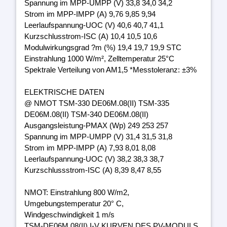
Spannung im MPP-UMPP (V) 33,8 34,0 34,2
Strom im MPP-IMPP (A) 9,76 9,85 9,94
Leerlaufspannung-UOC (V) 40,6 40,7 41,1
Kurzschlusstrom-ISC (A) 10,4 10,5 10,6
Modulwirkungsgrad ?m (%) 19,4 19,7 19,9 STC
Einstrahlung 1000 W/m², Zelltemperatur 25°C
Spektrale Verteilung von AM1,5 *Messtoleranz: ±3%
ELEKTRISCHE DATEN
@ NMOT TSM-330 DE06M.08(II) TSM-335
DE06M.08(II) TSM-340 DE06M.08(II)
Ausgangsleistung-PMAX (Wp) 249 253 257
Spannung im MPP-UMPP (V) 31,4 31,5 31,8
Strom im MPP-IMPP (A) 7,93 8,01 8,08
Leerlaufspannung-UOC (V) 38,2 38,3 38,7
Kurzschlussstrom-ISC (A) 8,39 8,47 8,55
NMOT: Einstrahlung 800 W/m2,
Umgebungstemperatur 20° C,
Windgeschwindigkeit 1 m/s
TSM-DE06M.08(II) I-V KURVEN DES PV-MODULS