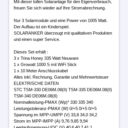
Mit dieser tollen Solaranlage für den Eigenverbrauch,
freuen Sie sich wieder auf Ihre Stromabrechnung.
Nur 3 Solarmodule und eine Power von 1005 Watt.
Der Aufbau ist ein Kinderspiel.
SOLARANKER überzeugt mit qualitativen Produkten
und einen super Service.
Dieses Set erhält :
3 x Trina Honey 335 Watt Neuware
1 x Growatt 1000 S mit WiFi Stick
1 x 10 Meter Anschlusskabel
Alles inkl. Rechnung, Garantie und Mehrwertsteuer
ELEKTRISCHE DATEN
STC TSM-330 DE06M.08(II) TSM-335 DE06M.08(II)
TSM-340 DE06M.08(II)
Nominalleistung-PMAX (Wp)* 330 335 340
Leistungstoleranz-PMAX (W) 0/+5 0/+5 0/+5
Spannung im MPP-UMPP (V) 33,8 34,0 34,2
Strom im MPP-IMPP (A) 9,76 9,85 9,94
Leerlaufspannung-UOC (V) 40,6 40,7 41,1