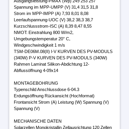
Ausgangsleistung-PMAX (Wp) 249 253 257
Spannung im MPP-UMPP (V) 31,4 31,5 31,8
Strom im MPP-IMPP (A) 7,93 8,01 8,08
Leerlaufspannung-UOC (V) 38,2 38,3 38,7
Kurzschlussstrom-ISC (A) 8,39 8,47 8,55
NMOT: Einstrahlung 800 W/m2,
Umgebungstemperatur 20° C,
Windgeschwindigkeit 1 m/s
TSM-DE06M.08(II) I-V KURVEN DES PV-MODULS
(340W) P-V KURVEN DES PV-MODULS (340W)
Rahmen Laminat Silikon-Abdichtung 12-
Abflussöffnung 4-09x14
MONTAGEBOHRUNG
Typenschild Anschlussdose 6-04.3
Erdungsöffnung Rückansicht (Hochformat)
Frontansicht Strom (A) Leistung (W) Spannung (V)
Spannung (V)
MECHANISCHE DATEN
Solarzellen Monokristallin Zellausrichtung 120 Zellen