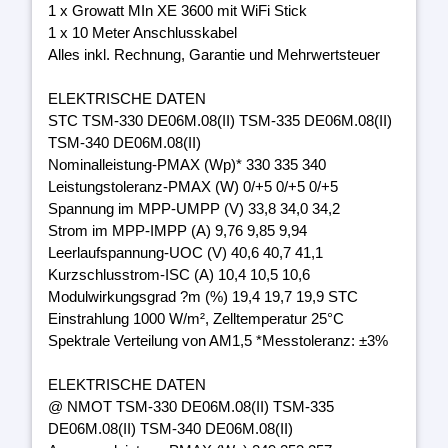
1 x Growatt MIn XE 3600 mit WiFi Stick
1 x 10 Meter Anschlusskabel
Alles inkl. Rechnung, Garantie und Mehrwertsteuer
ELEKTRISCHE DATEN
STC TSM-330 DE06M.08(II) TSM-335 DE06M.08(II)
TSM-340 DE06M.08(II)
Nominalleistung-PMAX (Wp)* 330 335 340
Leistungstoleranz-PMAX (W) 0/+5 0/+5 0/+5
Spannung im MPP-UMPP (V) 33,8 34,0 34,2
Strom im MPP-IMPP (A) 9,76 9,85 9,94
Leerlaufspannung-UOC (V) 40,6 40,7 41,1
Kurzschlusstrom-ISC (A) 10,4 10,5 10,6
Modulwirkungsgrad ?m (%) 19,4 19,7 19,9 STC
Einstrahlung 1000 W/m², Zelltemperatur 25°C
Spektrale Verteilung von AM1,5 *Messtoleranz: ±3%
ELEKTRISCHE DATEN
@ NMOT TSM-330 DE06M.08(II) TSM-335
DE06M.08(II) TSM-340 DE06M.08(II)