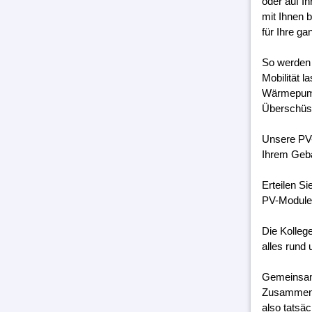
oder auf I
mit Ihnen 
für Ihre g
So werden 
Mobilität 
Wärmepumpe
Überschüss
Unsere PV-
Ihrem Geb
Erteilen S
PV-Module 
Die Kolleg
alles rund 
Gemeinsam 
Zusammenar
also tatsäc