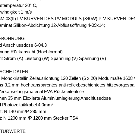
temperatur 20° C,
indigkeit 1 m/s
M.08(II) I-V KURVEN DES PV-MODULS (340W) P-V KURVEN D
inat Silikon-Abdichtung 12-Abflussöffnung 4-09x14;
EBOHRUNG
d Anschlussdose 6-04.3
nung Rückansicht (Hochformat)
ht Strom (A) Leistung (W) Spannung (V) Spannung (V)
SCHE DATEN
n Monokristallin Zellausrichtung 120 Zellen (6 x 20) Modulmaße 169
as 3,2 mm hochtransparentes anti-reflexbeschichtetes hitzevorgespa
Verkapselungsmaterial EVA Rückseitenfolie
en 35 mm Eloxierte Aluminiumlegierung Anschlussdose
l Photovoltaikkabel 4,0mm²
t: N 140 mm/P 285 mm,
t: N 1200 mm /P 1200 mm Stecker TS4
ATURWERTE