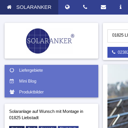
SOLARANKER
-PV ANLAGE AUF WUNSCH MIT MONTAGE IN 01825 LIEBSTADT
02382 
Liefergebiete
Mini Blog
Produktbilder
Solaranlage auf Wunsch mit Montage in
01825 Liebstadt