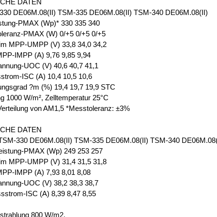
SCHE DATEN
30 DE06M.08(II) TSM-335 DE06M.08(II) TSM-340 DE06M.08(II)
istung-PMAX (Wp)* 330 335 340
oleranz-PMAX (W) 0/+5 0/+5 0/+5
im MPP-UMPP (V) 33,8 34,0 34,2
PP-IMPP (A) 9,76 9,85 9,94
annung-UOC (V) 40,6 40,7 41,1
strom-ISC (A) 10,4 10,5 10,6
ungsgrad ?m (%) 19,4 19,7 19,9 STC
ng 1000 W/m², Zelltemperatur 25°C
Verteilung von AM1,5 *Messtoleranz: ±3%
SCHE DATEN
M-330 DE06M.08(II) TSM-335 DE06M.08(II) TSM-340 DE06M.08(I
eistung-PMAX (Wp) 249 253 257
im MPP-UMPP (V) 31,4 31,5 31,8
PP-IMPP (A) 7,93 8,01 8,08
annung-UOC (V) 38,2 38,3 38,7
sstrom-ISC (A) 8,39 8,47 8,55
strahlung 800 W/m2,