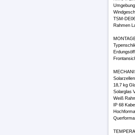
Umgebungs
Windgeschw
TSM-DE06
Rahmen Lam
MONTAG
Typenschil
Erdungsöff
Frontansic
MECHANI
Solarzelle
18,7 kg Gl
Solarglas 
Weiß Rahm
IP 68 Kabe
Hochforma
Querforma
TEMPER