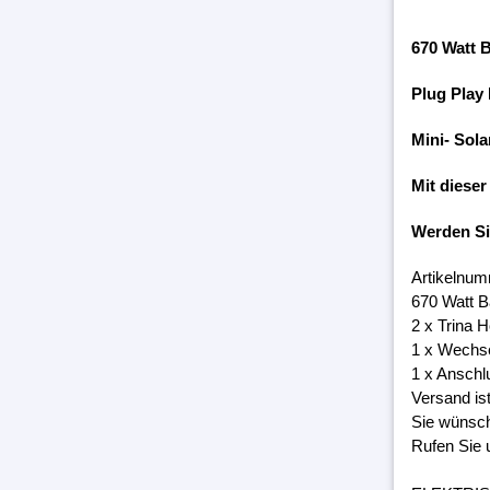
670 Watt 
Plug Play
Mini- Sola
Mit dieser
Werden S
Artikelnum
670 Watt B
2 x Trina 
1 x Wechs
1 x Anschl
Versand is
Sie wünsch
Rufen Sie 