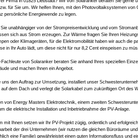
hrer Firma in 01825 Liebstadt? Wir von Solaranker beraten Sie gerne 
bzw. für Sie um. Wir helfen Ihnen, mit den Photovoltaiksystemen von 
anz persönliche Energiewende zu legen.
Sie unabhängiger von der Strompreisentwicklung und vom Stroman
lassen sich aus Strom erzeugen. Zur Wärme fragen Sie Ihren Heizun
n oder Klimageräten, für die Elektromobilität haben wir auch die p
e in Ihr Auto lädt, um diese nicht für nur 8,2 Cent einspeisen zu mü
Fachleute von Solaranker beraten Sie anhand Ihres speziellen Einzel
äude und machen Ihnen ein Angebot.
ie uns den Auftrag zur Umsetzung, installiert unser Schwesteruntern
auf dem Dach und verlegt die Solarkabel zum zukünftigen Ort des W
en von Energy Masters Elektrotechnik, einem zweiten Schwesterun
um die elektrische Installation und Inbetriebnahme der PV-Anlage.
mit Ihnen setzen wir Ihr PV-Projekt zügig, ordentlich und erfolgreic
beit der drei Unternehmen (wir nutzen die gleichen Büroräume und 
hlich eine Familie) gewährleistet einen guten Informationsfluss und e