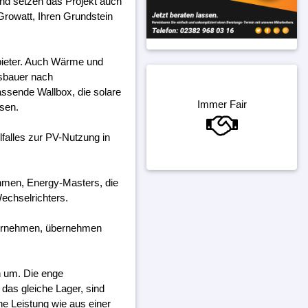
und setzen das Projekt auch
Growatt, Ihren Grundstein
bieter. Auch Wärme und
gsbauer nach
assende Wallbox, die solare
Immer Fair
ssen.
falles zur PV-Nutzung in
ehmen, Energy-Masters, die
echselrichters.
ternehmen, übernehmen
h um. Die enge
das gleiche Lager, sind
ine Leistung wie aus einer