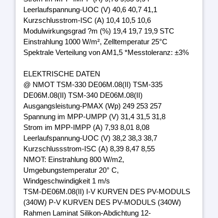
Leerlaufspannung-UOC (V) 40,6 40,7 41,1
Kurzschlusstrom-ISC (A) 10,4 10,5 10,6
Modulwirkungsgrad ?m (%) 19,4 19,7 19,9 STC
Einstrahlung 1000 W/m², Zelltemperatur 25°C
Spektrale Verteilung von AM1,5 *Messtoleranz: ±3%
ELEKTRISCHE DATEN
@ NMOT TSM-330 DE06M.08(II) TSM-335
DE06M.08(II) TSM-340 DE06M.08(II)
Ausgangsleistung-PMAX (Wp) 249 253 257
Spannung im MPP-UMPP (V) 31,4 31,5 31,8
Strom im MPP-IMPP (A) 7,93 8,01 8,08
Leerlaufspannung-UOC (V) 38,2 38,3 38,7
Kurzschlussstrom-ISC (A) 8,39 8,47 8,55
NMOT: Einstrahlung 800 W/m2,
Umgebungstemperatur 20° C,
Windgeschwindigkeit 1 m/s
TSM-DE06M.08(II) I-V KURVEN DES PV-MODULS
(340W) P-V KURVEN DES PV-MODULS (340W)
Rahmen Laminat Silikon-Abdichtung 12-