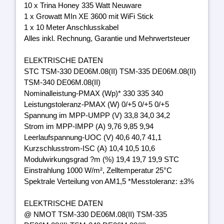
10 x Trina Honey 335 Watt Neuware
1 x Growatt MIn XE 3600 mit WiFi Stick
1 x 10 Meter Anschlusskabel
Alles inkl. Rechnung, Garantie und Mehrwertsteuer
ELEKTRISCHE DATEN
STC TSM-330 DE06M.08(II) TSM-335 DE06M.08(II)
TSM-340 DE06M.08(II)
Nominalleistung-PMAX (Wp)* 330 335 340
Leistungstoleranz-PMAX (W) 0/+5 0/+5 0/+5
Spannung im MPP-UMPP (V) 33,8 34,0 34,2
Strom im MPP-IMPP (A) 9,76 9,85 9,94
Leerlaufspannung-UOC (V) 40,6 40,7 41,1
Kurzschlusstrom-ISC (A) 10,4 10,5 10,6
Modulwirkungsgrad ?m (%) 19,4 19,7 19,9 STC
Einstrahlung 1000 W/m², Zelltemperatur 25°C
Spektrale Verteilung von AM1,5 *Messtoleranz: ±3%
ELEKTRISCHE DATEN
@ NMOT TSM-330 DE06M.08(II) TSM-335