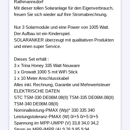
Rathmannsdorf
Mit dieser tollen Solaranlage für den Eigenverbrauch,
freuen Sie sich wieder auf Ihre Stromabrechnung.
Nur 3 Solarmodule und eine Power von 1005 Watt.
Der Aufbau ist ein Kinderspiel.
SOLARANKER überzeugt mit qualitativen Produkten
und einen super Service.
Dieses Set erhält :
3 x Trina Honey 335 Watt Neuware
1 x Growatt 1000 S mit WiFi Stick
1 x 10 Meter Anschlusskabel
Alles inkl. Rechnung, Garantie und Mehrwertsteuer
ELEKTRISCHE DATEN
STC TSM-330 DE06M.08(II) TSM-335 DE06M.08(II)
TSM-340 DE06M.08(II)
Nominalleistung-PMAX (Wp)* 330 335 340
Leistungstoleranz-PMAX (W) 0/+5 0/+5 0/+5
Spannung im MPP-UMPP (V) 33,8 34,0 34,2
Strom im MPP-IMPP (A) 9,76 9,85 9,94