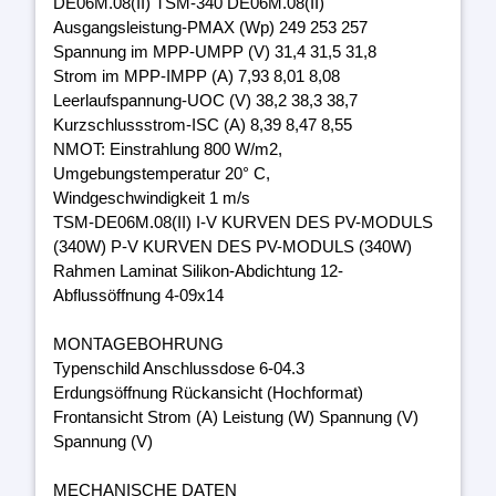
DE06M.08(II) TSM-340 DE06M.08(II)
Ausgangsleistung-PMAX (Wp) 249 253 257
Spannung im MPP-UMPP (V) 31,4 31,5 31,8
Strom im MPP-IMPP (A) 7,93 8,01 8,08
Leerlaufspannung-UOC (V) 38,2 38,3 38,7
Kurzschlussstrom-ISC (A) 8,39 8,47 8,55
NMOT: Einstrahlung 800 W/m2,
Umgebungstemperatur 20° C,
Windgeschwindigkeit 1 m/s
TSM-DE06M.08(II) I-V KURVEN DES PV-MODULS
(340W) P-V KURVEN DES PV-MODULS (340W)
Rahmen Laminat Silikon-Abdichtung 12-
Abflussöffnung 4-09x14
MONTAGEBOHRUNG
Typenschild Anschlussdose 6-04.3
Erdungsöffnung Rückansicht (Hochformat)
Frontansicht Strom (A) Leistung (W) Spannung (V)
Spannung (V)
MECHANISCHE DATEN