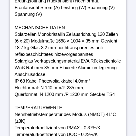
Erdungsöffnung Rückansicht (Hochformat)
Frontansicht Strom (A) Leistung (W) Spannung (V)
Spannung (V)
MECHANISCHE DATEN
Solarzellen Monokristallin Zellausrichtung 120 Zellen
(6 x 20) Modulmaße 1698 × 1004 × 35 mm Gewicht
18,7 kg Glas 3,2 mm hochtransparentes anti-
reflexbeschichtetes hitzevorgespanntes
Solarglas Verkapselungsmaterial EVA Rückseitenfolie
Weiß Rahmen 35 mm Eloxierte Aluminiumlegierung
Anschlussdose
IP 68 Kabel Photovoltaikkabel 4,0mm²
Hochformat: N 140 mm/P 285 mm,
Querformat: N 1200 mm /P 1200 mm Stecker TS4
TEMPERATURWERTE
Nennbetriebstemperatur des Moduls (NMOT) 41°C
(±3K)
Temperaturkoeffizient von PMAX - 0,37%/K
Temperaturkoeffizient von UOC - 0,29%/K