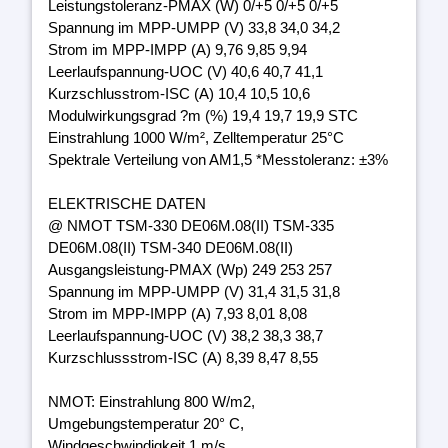
Leistungstoleranz-PMAX (W) 0/+5 0/+5 0/+5
Spannung im MPP-UMPP (V) 33,8 34,0 34,2
Strom im MPP-IMPP (A) 9,76 9,85 9,94
Leerlaufspannung-UOC (V) 40,6 40,7 41,1
Kurzschlusstrom-ISC (A) 10,4 10,5 10,6
Modulwirkungsgrad ?m (%) 19,4 19,7 19,9 STC
Einstrahlung 1000 W/m², Zelltemperatur 25°C
Spektrale Verteilung von AM1,5 *Messtoleranz: ±3%
ELEKTRISCHE DATEN
@ NMOT TSM-330 DE06M.08(II) TSM-335
DE06M.08(II) TSM-340 DE06M.08(II)
Ausgangsleistung-PMAX (Wp) 249 253 257
Spannung im MPP-UMPP (V) 31,4 31,5 31,8
Strom im MPP-IMPP (A) 7,93 8,01 8,08
Leerlaufspannung-UOC (V) 38,2 38,3 38,7
Kurzschlussstrom-ISC (A) 8,39 8,47 8,55
NMOT: Einstrahlung 800 W/m2,
Umgebungstemperatur 20° C,
Windgeschwindigkeit 1 m/s