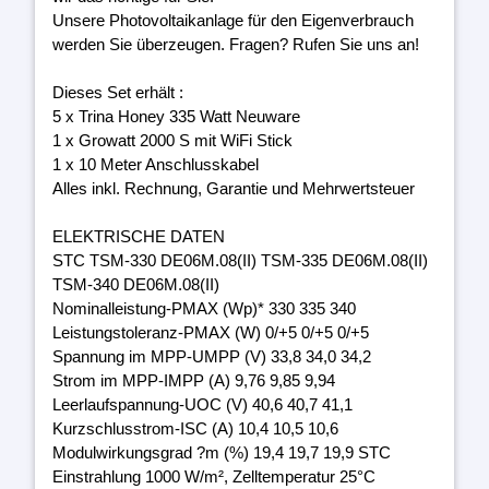
Unsere Photovoltaikanlage für den Eigenverbrauch
werden Sie überzeugen. Fragen? Rufen Sie uns an!
Dieses Set erhält :
5 x Trina Honey 335 Watt Neuware
1 x Growatt 2000 S mit WiFi Stick
1 x 10 Meter Anschlusskabel
Alles inkl. Rechnung, Garantie und Mehrwertsteuer
ELEKTRISCHE DATEN
STC TSM-330 DE06M.08(II) TSM-335 DE06M.08(II)
TSM-340 DE06M.08(II)
Nominalleistung-PMAX (Wp)* 330 335 340
Leistungstoleranz-PMAX (W) 0/+5 0/+5 0/+5
Spannung im MPP-UMPP (V) 33,8 34,0 34,2
Strom im MPP-IMPP (A) 9,76 9,85 9,94
Leerlaufspannung-UOC (V) 40,6 40,7 41,1
Kurzschlusstrom-ISC (A) 10,4 10,5 10,6
Modulwirkungsgrad ?m (%) 19,4 19,7 19,9 STC
Einstrahlung 1000 W/m², Zelltemperatur 25°C