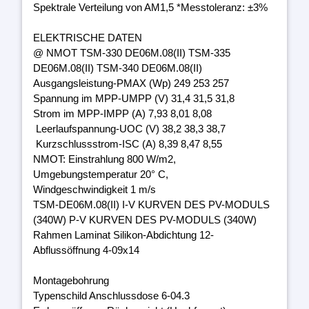
Spektrale Verteilung von AM1,5 *Messtoleranz: ±3%
ELEKTRISCHE DATEN
@ NMOT TSM-330 DE06M.08(II) TSM-335
DE06M.08(II) TSM-340 DE06M.08(II)
Ausgangsleistung-PMAX (Wp) 249 253 257
Spannung im MPP-UMPP (V) 31,4 31,5 31,8
Strom im MPP-IMPP (A) 7,93 8,01 8,08
Leerlaufspannung-UOC (V) 38,2 38,3 38,7
Kurzschlussstrom-ISC (A) 8,39 8,47 8,55
NMOT: Einstrahlung 800 W/m2,
Umgebungstemperatur 20° C,
Windgeschwindigkeit 1 m/s
TSM-DE06M.08(II) I-V KURVEN DES PV-MODULS
(340W) P-V KURVEN DES PV-MODULS (340W)
Rahmen Laminat Silikon-Abdichtung 12-
Abflussöffnung 4-09x14
Montagebohrung
Typenschild Anschlussdose 6-04.3