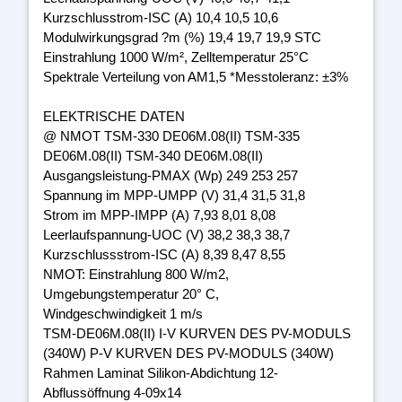
Kurzschlusstrom-ISC (A) 10,4 10,5 10,6
Modulwirkungsgrad ?m (%) 19,4 19,7 19,9 STC
Einstrahlung 1000 W/m², Zelltemperatur 25°C
Spektrale Verteilung von AM1,5 *Messtoleranz: ±3%
ELEKTRISCHE DATEN
@ NMOT TSM-330 DE06M.08(II) TSM-335
DE06M.08(II) TSM-340 DE06M.08(II)
Ausgangsleistung-PMAX (Wp) 249 253 257
Spannung im MPP-UMPP (V) 31,4 31,5 31,8
Strom im MPP-IMPP (A) 7,93 8,01 8,08
Leerlaufspannung-UOC (V) 38,2 38,3 38,7
Kurzschlussstrom-ISC (A) 8,39 8,47 8,55
NMOT: Einstrahlung 800 W/m2,
Umgebungstemperatur 20° C,
Windgeschwindigkeit 1 m/s
TSM-DE06M.08(II) I-V KURVEN DES PV-MODULS
(340W) P-V KURVEN DES PV-MODULS (340W)
Rahmen Laminat Silikon-Abdichtung 12-
Abflussöffnung 4-09x14