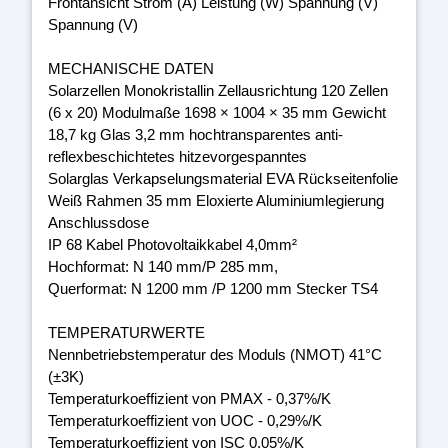
Frontansicht Strom (A) Leistung (W) Spannung (V)
Spannung (V)
MECHANISCHE DATEN
Solarzellen Monokristallin Zellausrichtung 120 Zellen
(6 x 20) Modulmaße 1698 × 1004 × 35 mm Gewicht
18,7 kg Glas 3,2 mm hochtransparentes anti-
reflexbeschichtetes hitzevorgespanntes
Solarglas Verkapselungsmaterial EVA Rückseitenfolie
Weiß Rahmen 35 mm Eloxierte Aluminiumlegierung
Anschlussdose
IP 68 Kabel Photovoltaikkabel 4,0mm²
Hochformat: N 140 mm/P 285 mm,
Querformat: N 1200 mm /P 1200 mm Stecker TS4
TEMPERATURWERTE
Nennbetriebstemperatur des Moduls (NMOT) 41°C
(±3K)
Temperaturkoeffizient von PMAX - 0,37%/K
Temperaturkoeffizient von UOC - 0,29%/K
Temperaturkoeffizient von ISC 0,05%/K