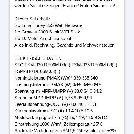
werden Sie überzeugen. Fragen? Rufen Sie uns an!
Dieses Set erhält :
5 x Trina Honey 335 Watt Neuware
1 x Growatt 2000 S mit WiFi Stick
1 x 10 Meter Anschlusskabel
Alles inkl. Rechnung, Garantie und Mehrwertsteuer
ELEKTRISCHE DATEN
STC TSM-330 DE06M.08(II) TSM-335 DE06M.08(II)
TSM-340 DE06M.08(II)
Nominalleistung-PMAX (Wp)* 330 335 340
Leistungstoleranz-PMAX (W) 0/+5 0/+5 0/+5
Spannung im MPP-UMPP (V) 33,8 34,0 34,2
Strom im MPP-IMPP (A) 9,76 9,85 9,94
Leerlaufspannung-UOC (V) 40,6 40,7 41,1
Kurzschlusstrom-ISC (A) 10,4 10,5 10,6
Modulwirkungsgrad ?m (%) 19,4 19,7 19,9 STC
Einstrahlung 1000 W/m², Zelltemperatur 25°C
Spektrale Verteilung von AM1,5 *Messtoleranz: ±3%