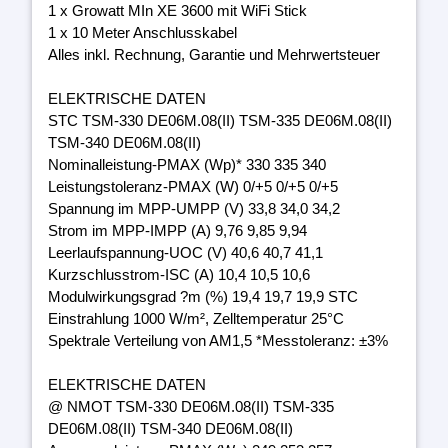
1 x Growatt MIn XE 3600 mit WiFi Stick
1 x 10 Meter Anschlusskabel
Alles inkl. Rechnung, Garantie und Mehrwertsteuer
ELEKTRISCHE DATEN
STC TSM-330 DE06M.08(II) TSM-335 DE06M.08(II)
TSM-340 DE06M.08(II)
Nominalleistung-PMAX (Wp)* 330 335 340
Leistungstoleranz-PMAX (W) 0/+5 0/+5 0/+5
Spannung im MPP-UMPP (V) 33,8 34,0 34,2
Strom im MPP-IMPP (A) 9,76 9,85 9,94
Leerlaufspannung-UOC (V) 40,6 40,7 41,1
Kurzschlusstrom-ISC (A) 10,4 10,5 10,6
Modulwirkungsgrad ?m (%) 19,4 19,7 19,9 STC
Einstrahlung 1000 W/m², Zelltemperatur 25°C
Spektrale Verteilung von AM1,5 *Messtoleranz: ±3%
ELEKTRISCHE DATEN
@ NMOT TSM-330 DE06M.08(II) TSM-335
DE06M.08(II) TSM-340 DE06M.08(II)