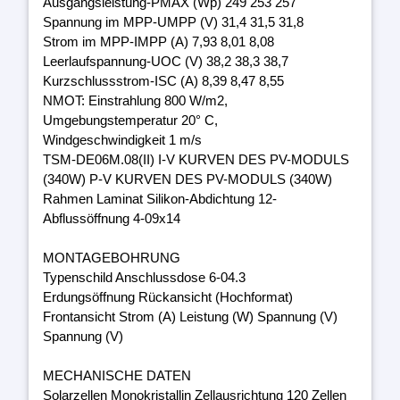
Ausgangsleistung-PMAX (Wp) 249 253 257
Spannung im MPP-UMPP (V) 31,4 31,5 31,8
Strom im MPP-IMPP (A) 7,93 8,01 8,08
Leerlaufspannung-UOC (V) 38,2 38,3 38,7
Kurzschlussstrom-ISC (A) 8,39 8,47 8,55
NMOT: Einstrahlung 800 W/m2,
Umgebungstemperatur 20° C,
Windgeschwindigkeit 1 m/s
TSM-DE06M.08(II) I-V KURVEN DES PV-MODULS
(340W) P-V KURVEN DES PV-MODULS (340W)
Rahmen Laminat Silikon-Abdichtung 12-
Abflussöffnung 4-09x14
MONTAGEBOHRUNG
Typenschild Anschlussdose 6-04.3
Erdungsöffnung Rückansicht (Hochformat)
Frontansicht Strom (A) Leistung (W) Spannung (V)
Spannung (V)
MECHANISCHE DATEN
Solarzellen Monokristallin Zellausrichtung 120 Zellen