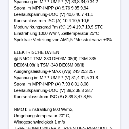
Spannung im MPP-UMPP (V) 33,8 34,0 34,2
Strom im MPP-IMPP (A) 9,76 9,85 9,94
Leerlaufspannung-UOC (V) 40,6 40,7 41,1
Kurzschlusstrom-ISC (A) 10,4 10,5 10,6
Modulwirkungsgrad ?m (%) 19,4 19,7 19,9 STC
Einstrahlung 1000 W/m², Zelltemperatur 25°C
Spektrale Verteilung von AM1,5 *Messtoleranz: ±3%
ELEKTRISCHE DATEN
@ NMOT TSM-330 DE06M.08(II) TSM-335
DE06M.08(II) TSM-340 DE06M.08(II)
Ausgangsleistung-PMAX (Wp) 249 253 257
Spannung im MPP-UMPP (V) 31,4 31,5 31,8
Strom im MPP-IMPP (A) 7,93 8,01 8,08
Leerlaufspannung-UOC (V) 38,2 38,3 38,7
Kurzschlussstrom-ISC (A) 8,39 8,47 8,55
NMOT: Einstrahlung 800 W/m2,
Umgebungstemperatur 20° C,
Windgeschwindigkeit 1 m/s
TSM-DE06M.08(II) I-V KURVEN DES PV-MODULS