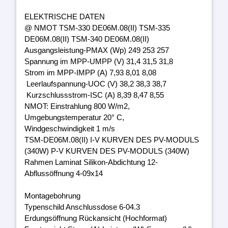
ELEKTRISCHE DATEN
@ NMOT TSM-330 DE06M.08(II) TSM-335
DE06M.08(II) TSM-340 DE06M.08(II)
Ausgangsleistung-PMAX (Wp) 249 253 257
Spannung im MPP-UMPP (V) 31,4 31,5 31,8
Strom im MPP-IMPP (A) 7,93 8,01 8,08
Leerlaufspannung-UOC (V) 38,2 38,3 38,7
Kurzschlussstrom-ISC (A) 8,39 8,47 8,55
NMOT: Einstrahlung 800 W/m2,
Umgebungstemperatur 20° C,
Windgeschwindigkeit 1 m/s
TSM-DE06M.08(II) I-V KURVEN DES PV-MODULS
(340W) P-V KURVEN DES PV-MODULS (340W)
Rahmen Laminat Silikon-Abdichtung 12-
Abflussöffnung 4-09x14
Montagebohrung
Typenschild Anschlussdose 6-04.3
Erdungsöffnung Rückansicht (Hochformat)