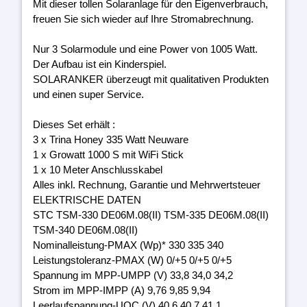
Mit dieser tollen Solaranlage für den Eigenverbrauch,
freuen Sie sich wieder auf Ihre Stromabrechnung.
Nur 3 Solarmodule und eine Power von 1005 Watt.
Der Aufbau ist ein Kinderspiel.
SOLARANKER überzeugt mit qualitativen Produkten
und einen super Service.
Dieses Set erhält :
3 x Trina Honey 335 Watt Neuware
1 x Growatt 1000 S mit WiFi Stick
1 x 10 Meter Anschlusskabel
Alles inkl. Rechnung, Garantie und Mehrwertsteuer
ELEKTRISCHE DATEN
STC TSM-330 DE06M.08(II) TSM-335 DE06M.08(II)
TSM-340 DE06M.08(II)
Nominalleistung-PMAX (Wp)* 330 335 340
Leistungstoleranz-PMAX (W) 0/+5 0/+5 0/+5
Spannung im MPP-UMPP (V) 33,8 34,0 34,2
Strom im MPP-IMPP (A) 9,76 9,85 9,94
Leerlaufspannung-UOC (V) 40,6 40,7 41,1