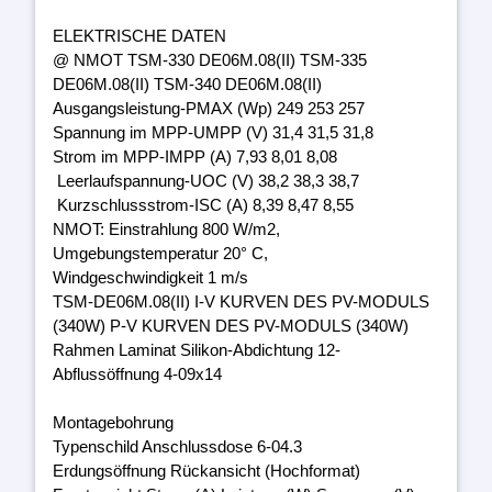
ELEKTRISCHE DATEN
@ NMOT TSM-330 DE06M.08(II) TSM-335
DE06M.08(II) TSM-340 DE06M.08(II)
Ausgangsleistung-PMAX (Wp) 249 253 257
Spannung im MPP-UMPP (V) 31,4 31,5 31,8
Strom im MPP-IMPP (A) 7,93 8,01 8,08
Leerlaufspannung-UOC (V) 38,2 38,3 38,7
Kurzschlussstrom-ISC (A) 8,39 8,47 8,55
NMOT: Einstrahlung 800 W/m2,
Umgebungstemperatur 20° C,
Windgeschwindigkeit 1 m/s
TSM-DE06M.08(II) I-V KURVEN DES PV-MODULS
(340W) P-V KURVEN DES PV-MODULS (340W)
Rahmen Laminat Silikon-Abdichtung 12-
Abflussöffnung 4-09x14
Montagebohrung
Typenschild Anschlussdose 6-04.3
Erdungsöffnung Rückansicht (Hochformat)