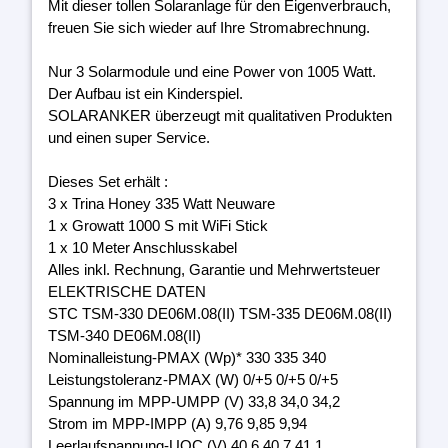
Mit dieser tollen Solaranlage für den Eigenverbrauch,
freuen Sie sich wieder auf Ihre Stromabrechnung.
Nur 3 Solarmodule und eine Power von 1005 Watt.
Der Aufbau ist ein Kinderspiel.
SOLARANKER überzeugt mit qualitativen Produkten
und einen super Service.
Dieses Set erhält :
3 x Trina Honey 335 Watt Neuware
1 x Growatt 1000 S mit WiFi Stick
1 x 10 Meter Anschlusskabel
Alles inkl. Rechnung, Garantie und Mehrwertsteuer
ELEKTRISCHE DATEN
STC TSM-330 DE06M.08(II) TSM-335 DE06M.08(II)
TSM-340 DE06M.08(II)
Nominalleistung-PMAX (Wp)* 330 335 340
Leistungstoleranz-PMAX (W) 0/+5 0/+5 0/+5
Spannung im MPP-UMPP (V) 33,8 34,0 34,2
Strom im MPP-IMPP (A) 9,76 9,85 9,94
Leerlaufspannung-UOC (V) 40,6 40,7 41,1