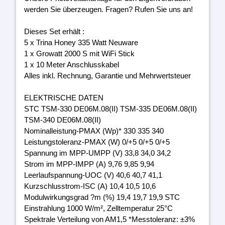
werden Sie überzeugen. Fragen? Rufen Sie uns an!
Dieses Set erhält :
5 x Trina Honey 335 Watt Neuware
1 x Growatt 2000 S mit WiFi Stick
1 x 10 Meter Anschlusskabel
Alles inkl. Rechnung, Garantie und Mehrwertsteuer
ELEKTRISCHE DATEN
STC TSM-330 DE06M.08(II) TSM-335 DE06M.08(II)
TSM-340 DE06M.08(II)
Nominalleistung-PMAX (Wp)* 330 335 340
Leistungstoleranz-PMAX (W) 0/+5 0/+5 0/+5
Spannung im MPP-UMPP (V) 33,8 34,0 34,2
Strom im MPP-IMPP (A) 9,76 9,85 9,94
Leerlaufspannung-UOC (V) 40,6 40,7 41,1
Kurzschlusstrom-ISC (A) 10,4 10,5 10,6
Modulwirkungsgrad ?m (%) 19,4 19,7 19,9 STC
Einstrahlung 1000 W/m², Zelltemperatur 25°C
Spektrale Verteilung von AM1,5 *Messtoleranz: ±3%