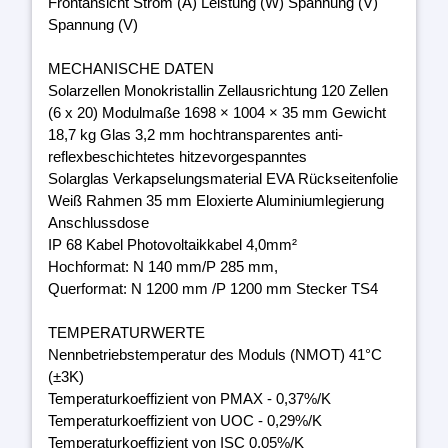
Frontansicht Strom (A) Leistung (W) Spannung (V)
Spannung (V)
MECHANISCHE DATEN
Solarzellen Monokristallin Zellausrichtung 120 Zellen
(6 x 20) Modulmaße 1698 × 1004 × 35 mm Gewicht
18,7 kg Glas 3,2 mm hochtransparentes anti-
reflexbeschichtetes hitzevorgespanntes
Solarglas Verkapselungsmaterial EVA Rückseitenfolie
Weiß Rahmen 35 mm Eloxierte Aluminiumlegierung
Anschlussdose
IP 68 Kabel Photovoltaikkabel 4,0mm²
Hochformat: N 140 mm/P 285 mm,
Querformat: N 1200 mm /P 1200 mm Stecker TS4
TEMPERATURWERTE
Nennbetriebstemperatur des Moduls (NMOT) 41°C
(±3K)
Temperaturkoeffizient von PMAX - 0,37%/K
Temperaturkoeffizient von UOC - 0,29%/K
Temperaturkoeffizient von ISC 0,05%/K