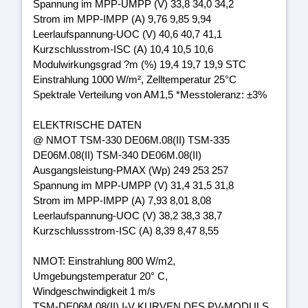
Spannung im MPP-UMPP (V) 33,8 34,0 34,2
Strom im MPP-IMPP (A) 9,76 9,85 9,94
Leerlaufspannung-UOC (V) 40,6 40,7 41,1
Kurzschlusstrom-ISC (A) 10,4 10,5 10,6
Modulwirkungsgrad ?m (%) 19,4 19,7 19,9 STC
Einstrahlung 1000 W/m², Zelltemperatur 25°C
Spektrale Verteilung von AM1,5 *Messtoleranz: ±3%
ELEKTRISCHE DATEN
@ NMOT TSM-330 DE06M.08(II) TSM-335
DE06M.08(II) TSM-340 DE06M.08(II)
Ausgangsleistung-PMAX (Wp) 249 253 257
Spannung im MPP-UMPP (V) 31,4 31,5 31,8
Strom im MPP-IMPP (A) 7,93 8,01 8,08
Leerlaufspannung-UOC (V) 38,2 38,3 38,7
Kurzschlussstrom-ISC (A) 8,39 8,47 8,55
NMOT: Einstrahlung 800 W/m2,
Umgebungstemperatur 20° C,
Windgeschwindigkeit 1 m/s
TSM-DE06M.08(II) I-V KURVEN DES PV-MODULS