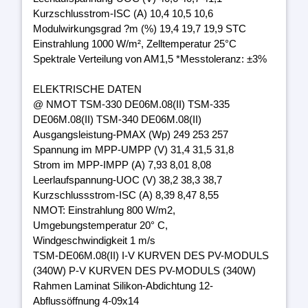
Kurzschlusstrom-ISC (A) 10,4 10,5 10,6
Modulwirkungsgrad ?m (%) 19,4 19,7 19,9 STC
Einstrahlung 1000 W/m², Zelltemperatur 25°C
Spektrale Verteilung von AM1,5 *Messtoleranz: ±3%
ELEKTRISCHE DATEN
@ NMOT TSM-330 DE06M.08(II) TSM-335
DE06M.08(II) TSM-340 DE06M.08(II)
Ausgangsleistung-PMAX (Wp) 249 253 257
Spannung im MPP-UMPP (V) 31,4 31,5 31,8
Strom im MPP-IMPP (A) 7,93 8,01 8,08
Leerlaufspannung-UOC (V) 38,2 38,3 38,7
Kurzschlussstrom-ISC (A) 8,39 8,47 8,55
NMOT: Einstrahlung 800 W/m2,
Umgebungstemperatur 20° C,
Windgeschwindigkeit 1 m/s
TSM-DE06M.08(II) I-V KURVEN DES PV-MODULS
(340W) P-V KURVEN DES PV-MODULS (340W)
Rahmen Laminat Silikon-Abdichtung 12-
Abflussöffnung 4-09x14