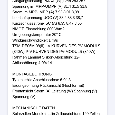
Ausgangsleistung-PMAX (Wp) 249 253 257
Spannung im MPP-UMPP (V) 31,4 31,5 31,8
Strom im MPP-IMPP (A) 7,93 8,01 8,08
Leerlaufspannung-UOC (V) 38,2 38,3 38,7
Kurzschlussstrom-ISC (A) 8,39 8,47 8,55
NMOT: Einstrahlung 800 W/m2,
Umgebungstemperatur 20° C,
Windgeschwindigkeit 1 m/s
TSM-DE06M.08(II) I-V KURVEN DES PV-MODULS
(340W) P-V KURVEN DES PV-MODULS (340W)
Rahmen Laminat Silikon-Abdichtung 12-
Abflussöffnung 4-09x14
MONTAGEBOHRUNG
Typenschild Anschlussdose 6-04.3
Erdungsöffnung Rückansicht (Hochformat)
Frontansicht Strom (A) Leistung (W) Spannung (V)
Spannung (V)
MECHANISCHE DATEN
Solarzellen Monokristallin Zellausrichtung 120 Zellen