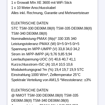
1 x Growatt MIn XE 3600 mit WiFi Stick
1 x 10 Meter Anschlusskabel
Alles inkl. Rechnung, Garantie und Mehrwertsteuer
ELEKTRISCHE DATEN
STC TSM-330 DE06M.08(II) TSM-335 DE06M.08(II)
TSM-340 DE06M.08(II)
Nominalleistung-PMAX (Wp)* 330 335 340
Leistungstoleranz-PMAX (W) 0/+5 0/+5 0/+5
Spannung im MPP-UMPP (V) 33,8 34,0 34,2
Strom im MPP-IMPP (A) 9,76 9,85 9,94
Leerlaufspannung-UOC (V) 40,6 40,7 41,1
Kurzschlusstrom-ISC (A) 10,4 10,5 10,6
Modulwirkungsgrad ?m (%) 19,4 19,7 19,9 STC
Einstrahlung 1000 W/m², Zelltemperatur 25°C
Spektrale Verteilung von AM1,5 *Messtoleranz: ±3%
ELEKTRISCHE DATEN
@ NMOT TSM-330 DE06M.08(II) TSM-335
DE06M.08(II) TSM-340 DE06M.08(II)